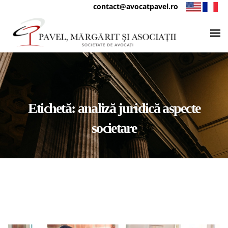
contact@avocatpavel.ro
Etichetă:
analiză juridică aspecte
societare