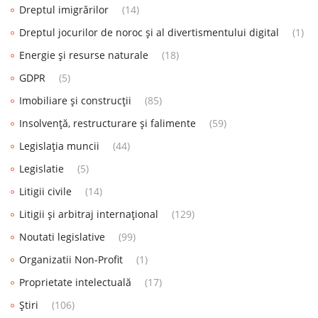
Dreptul imigrărilor
(14)
Dreptul jocurilor de noroc și al divertismentului digital
(1)
Energie și resurse naturale
(18)
GDPR
(5)
Imobiliare și construcții
(85)
Insolvență, restructurare și falimente
(59)
Legislația muncii
(44)
Legislatie
(5)
Litigii civile
(14)
Litigii și arbitraj internațional
(129)
Noutati legislative
(99)
Organizatii Non-Profit
(1)
Proprietate intelectuală
(17)
Știri
(106)