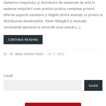
domeniul importului și distribuirii de materiale de artă în
vederea redactării unei analize juridice complexe privind
diferite aspecte societare și litigiile dintre asociați cu privire la
distribuirea dividendelor. Pavel, Mărgărit și Asociații
recomandă apelarea la serviciile unui avocat […]
CONTINUE READING
By :
Dr. Radu Catalin Pavel
iul. 7, 2022
Caută
Caută