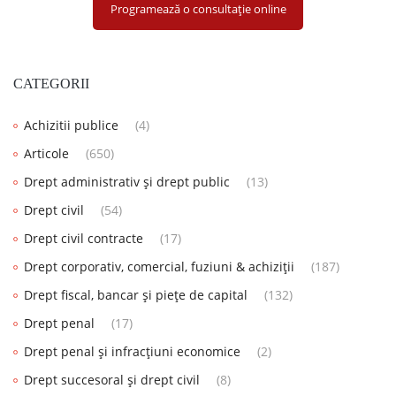
Programează o consultație online
CATEGORII
Achizitii publice
(4)
Articole
(650)
Drept administrativ și drept public
(13)
Drept civil
(54)
Drept civil contracte
(17)
Drept corporativ, comercial, fuziuni & achiziții
(187)
Drept fiscal, bancar și piețe de capital
(132)
Drept penal
(17)
Drept penal și infracțiuni economice
(2)
Drept succesoral și drept civil
(8)