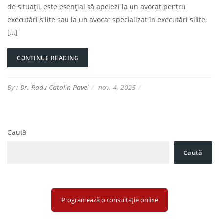
de situații, este esențial să apelezi la un avocat pentru
executări silite sau la un avocat specializat în executări silite,
[…]
CONTINUE READING
By :
Dr. Radu Catalin Pavel
nov. 4, 2025
Caută
Caută
Programează o consultație online