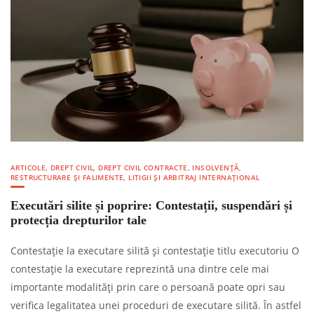
ARTICOLE
,
DREPT CIVIL
,
DREPT CIVIL CONTRACTE
,
INSOLVENȚĂ,
RESTRUCTURARE ȘI FALIMENTE
,
LITIGII ȘI ARBITRAJ INTERNAȚIONAL
Executări silite și poprire: Contestații, suspendări și
protecția drepturilor tale
Contestație la executare silită și contestație titlu executoriu O
contestație la executare reprezintă una dintre cele mai
importante modalități prin care o persoană poate opri sau
verifica legalitatea unei proceduri de executare silită. În astfel