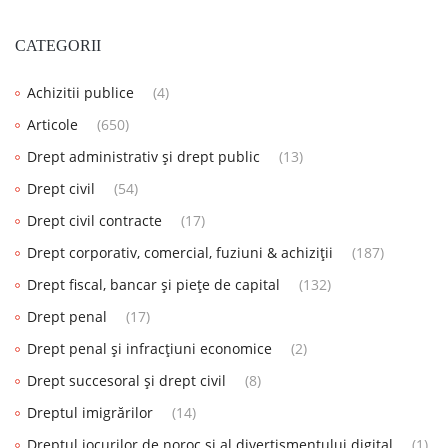
CATEGORII
Achizitii publice
(4)
Articole
(650)
Drept administrativ și drept public
(13)
Drept civil
(54)
Drept civil contracte
(17)
Drept corporativ, comercial, fuziuni & achiziții
(187)
Drept fiscal, bancar și piețe de capital
(132)
Drept penal
(17)
Drept penal și infracțiuni economice
(2)
Drept succesoral și drept civil
(8)
Dreptul imigrărilor
(14)
Dreptul jocurilor de noroc și al divertismentului digital
(1)