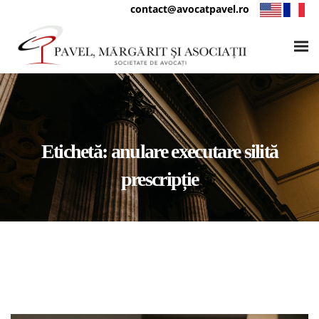
contact@avocatpavel.ro
Etichetă:
anulare executare silită
prescripție