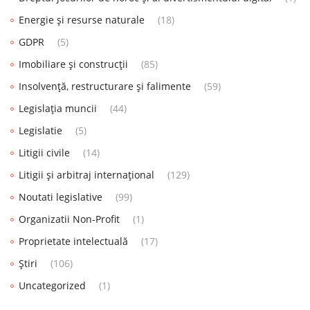
Energie și resurse naturale
(18)
GDPR
(5)
Imobiliare și construcții
(85)
Insolvență, restructurare și falimente
(59)
Legislația muncii
(44)
Legislatie
(5)
Litigii civile
(14)
Litigii și arbitraj internațional
(129)
Noutati legislative
(99)
Organizatii Non-Profit
(1)
Proprietate intelectuală
(17)
Știri
(106)
Uncategorized
(1)