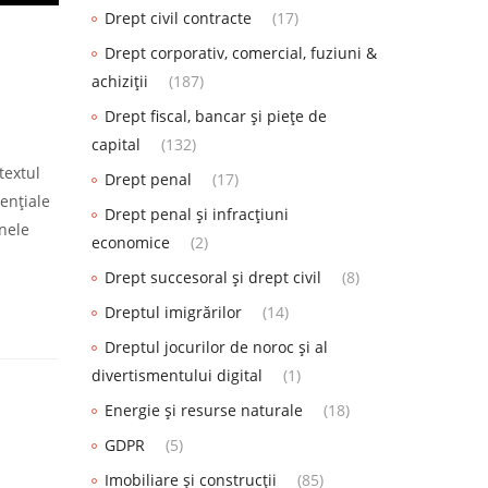
Drept civil contracte
(17)
Drept corporativ, comercial, fuziuni &
achiziții
(187)
Drept fiscal, bancar și piețe de
capital
(132)
textul
Drept penal
(17)
sențiale
Drept penal și infracțiuni
anele
economice
(2)
Drept succesoral și drept civil
(8)
Dreptul imigrărilor
(14)
Dreptul jocurilor de noroc și al
divertismentului digital
(1)
Energie și resurse naturale
(18)
GDPR
(5)
Imobiliare și construcții
(85)