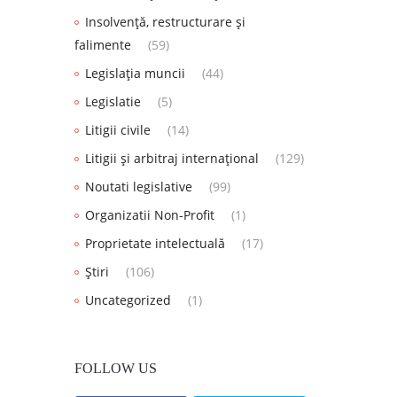
Insolvență, restructurare și
falimente
(59)
Legislația muncii
(44)
Legislatie
(5)
Litigii civile
(14)
Litigii și arbitraj internațional
(129)
Noutati legislative
(99)
Organizatii Non-Profit
(1)
Proprietate intelectuală
(17)
Știri
(106)
Uncategorized
(1)
FOLLOW US