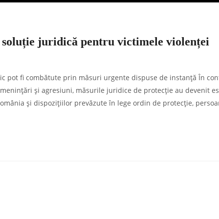
soluție juridică pentru victimele violenței
ic pot fi combătute prin măsuri urgente dispuse de instanță În con
amenințări și agresiuni, măsurile juridice de protecție au devenit e
 România și dispozițiilor prevăzute în lege ordin de protecție, perso