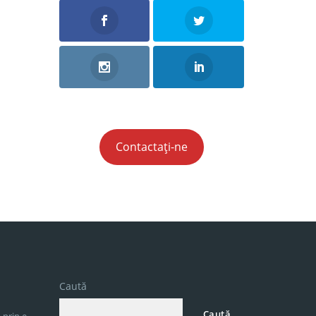
Contactați-ne
Caută
Caută
 prin e-