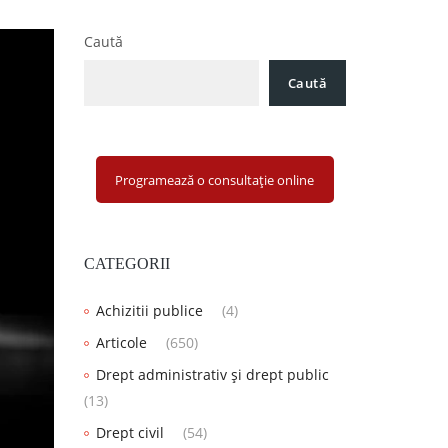
Caută
Caută
Programează o consultație online
CATEGORII
Achizitii publice
(4)
Articole
(650)
Drept administrativ și drept public
(13)
Drept civil
(54)