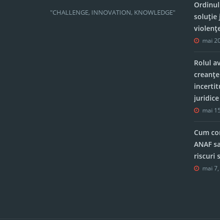
Ordinul
"CHALLENGE, INNOVATION, KNOWLEDGE"
soluție 
violenț
mai 20
Rolul a
creanțe
incerti
juridic
mai 15
Cum con
ANAF sa
riscuri
mai 7,