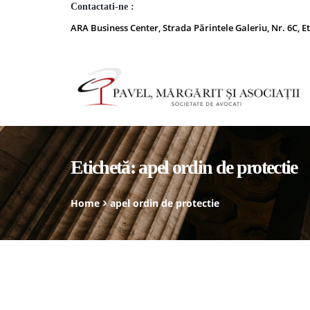
Contactati-ne :
ARA Business Center, Strada Părintele Galeriu, Nr. 6C, Et
Etichetă:
apel ordin de protectie
Home
apel ordin de protectie