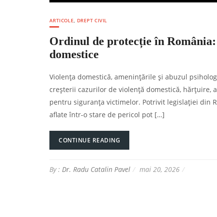
ARTICOLE
,
DREPT CIVIL
Ordinul de protecție în România: 
domestice
Violența domestică, amenințările și abuzul psiholog
creșterii cazurilor de violență domestică, hărțuire, 
pentru siguranța victimelor. Potrivit legislației din
aflate într-o stare de pericol pot […]
CONTINUE READING
By :
Dr. Radu Catalin Pavel
mai 20, 2026