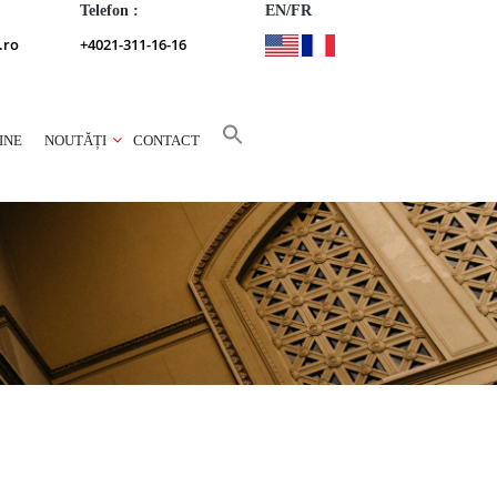
Telefon :
EN/FR
.ro
+4021-311-16-16
INE
NOUTĂȚI
CONTACT