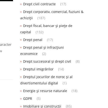
Drept civil contracte
(17)
Drept corporativ, comercial, fuziuni &
achiziții
(187)
Drept fiscal, bancar și piețe de
capital
(132)
Drept penal
(17)
caracter
Drept penal și infracțiuni
cu
economice
(2)
Drept succesoral și drept civil
(8)
Dreptul imigrărilor
(14)
Dreptul jocurilor de noroc și al
divertismentului digital
(1)
Energie și resurse naturale
(18)
GDPR
(5)
Imobiliare și construcții
(85)