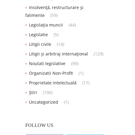
Insolvență, restructurare și
falimente
(59)
Legislația muncii
(44)
Legislatie
(5)
Litigii civile
(14)
Litigii și arbitraj internațional
(129)
Noutati legislative
(99)
Organizatii Non-Profit
(1)
Proprietate intelectuală
(17)
Știri
(106)
Uncategorized
(1)
FOLLOW US