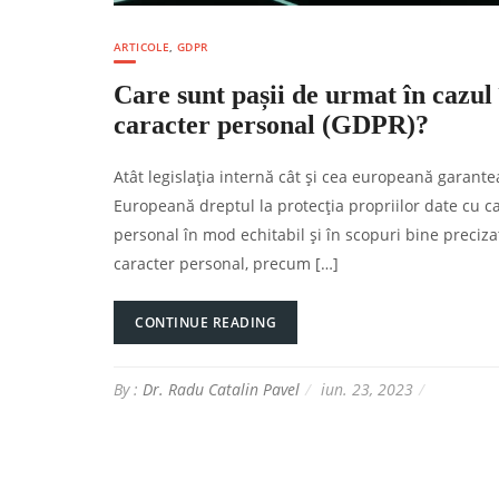
ARTICOLE
,
GDPR
Care sunt pașii de urmat în cazul 
caracter personal (GDPR)?
Atât legislația internă cât și cea europeană garant
Europeană dreptul la protecția propriilor date cu ca
personal în mod echitabil și în scopuri bine preciza
caracter personal, precum […]
CONTINUE READING
By :
Dr. Radu Catalin Pavel
iun. 23, 2023