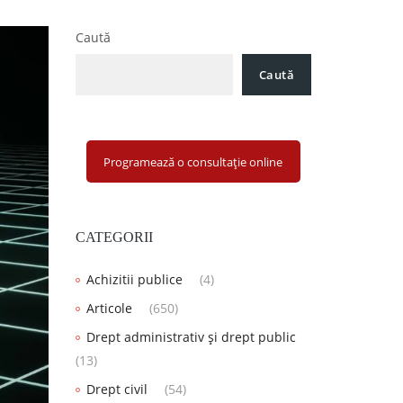
Caută
Caută
Programează o consultație online
CATEGORII
Achizitii publice
(4)
Articole
(650)
Drept administrativ și drept public
(13)
Drept civil
(54)