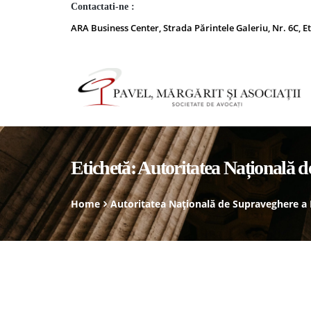
Contactati-ne :
ARA Business Center, Strada Părintele Galeriu, Nr. 6C, Et
Etichetă:
Autoritatea Națională d
Home
Autoritatea Națională de Supraveghere a P