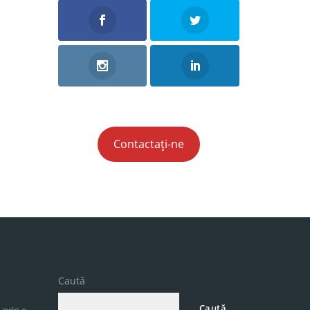
Contactați-ne
Caută
Caută
 prin e-