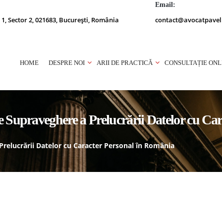
Email:
 1, Sector 2, 021683, București, România
contact@avocatpavel
HOME
DESPRE NOI
ARII DE PRACTICĂ
CONSULTAȚIE ONL
e Supraveghere a Prelucrării Datelor cu Ca
relucrării Datelor cu Caracter Personal în România