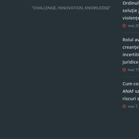
Ordinul
"CHALLENGE, INNOVATION, KNOWLEDGE"
soluție 
violenț
mai 20
Rolul a
creanțe
incerti
juridic
mai 15
Cum con
ANAF sa
riscuri
mai 7,