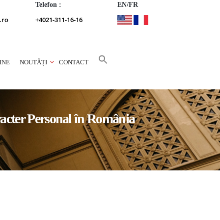
Telefon :
EN/FR
.ro
+4021-311-16-16
INE
NOUTĂȚI
CONTACT
racter Personal în România