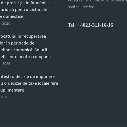
 de protecție în România:
mail sau telefon.
juridică pentru victimele
ei domestice
, 2026
Tel: +4021-311-16-16
vocatului în recuperarea
lor în perioade de
tudine economică: Soluții
e eficiente pentru companii
, 2026
tești o decizie de impunere
u o decizie de taxe locale fără
 suplimentare
 2026