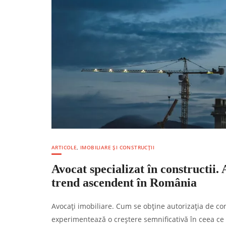
ARTICOLE
,
IMOBILIARE ȘI CONSTRUCȚII
Avocat specializat în constructii.
trend ascendent în România
Avocați imobiliare. Cum se obține autorizația de con
experimentează o creștere semnificativă în ceea ce p