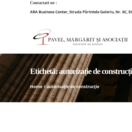
Contactati-ne :
ARA Business Center, Strada Părintele Galeriu, Nr. 6C, Et
Etichetă:
autorizație de construcți
Home
autorizație de construcție