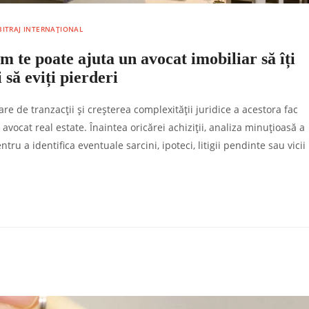
ARBITRAJ INTERNAȚIONAL
m te poate ajuta un avocat imobiliar să îți
 să eviți pierderi
e de tranzacții și creșterea complexității juridice a acestora fac
vocat real estate. Înaintea oricărei achiziții, analiza minuțioasă a
u a identifica eventuale sarcini, ipoteci, litigii pendinte sau vicii