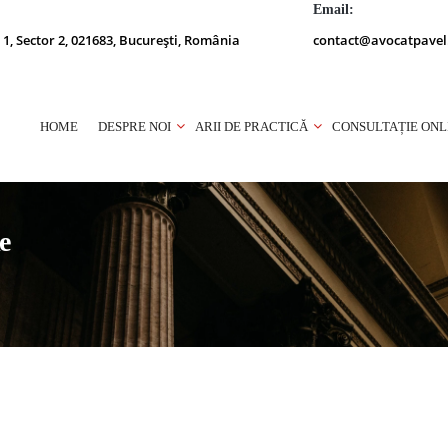
Email:
 1, Sector 2, 021683, București, România
contact@avocatpavel
HOME
DESPRE NOI
ARII DE PRACTICĂ
CONSULTAȚIE ONL
e