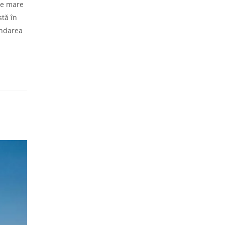
 de mare
stă în
endarea