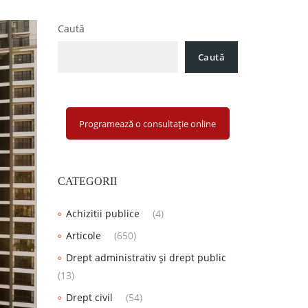
Caută
Caută
Programează o consultație online
CATEGORII
Achizitii publice
(4)
Articole
(650)
Drept administrativ și drept public
(13)
Drept civil
(54)