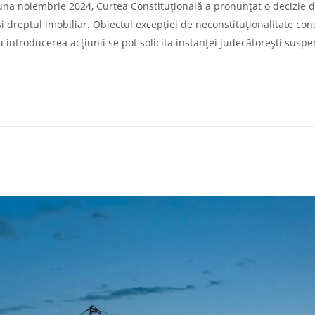
În luna noiembrie 2024, Curtea Constituțională a pronunțat o decizie
i dreptul imobiliar. Obiectul excepției de neconstituționalitate con
 introducerea acţiunii se pot solicita instanţei judecătoreşti susp