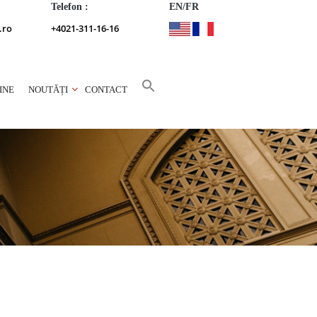
Telefon :
EN/FR
.ro
+4021-311-16-16
INE
NOUTĂȚI
CONTACT