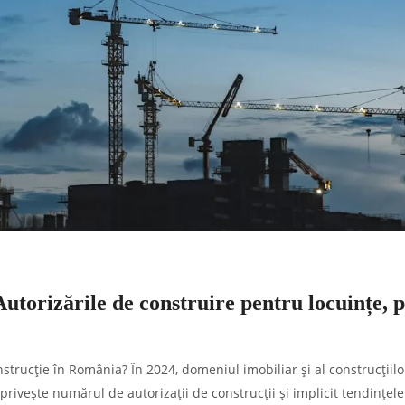
 Autorizările de construire pentru locuințe, 
strucție în România? În 2024, domeniul imobiliar și al construcțiilo
rivește numărul de autorizații de construcții și implicit tendințel