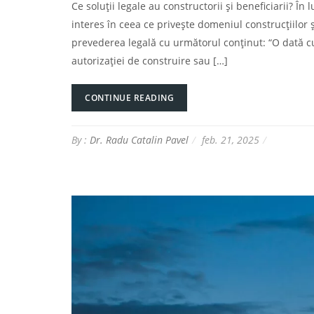
Ce soluții legale au constructorii și beneficiarii? 
interes în ceea ce privește domeniul construcțiilor ș
prevederea legală cu următorul conținut: “O dată cu
autorizaţiei de construire sau […]
CONTINUE READING
By :
Dr. Radu Catalin Pavel
feb. 21, 2025