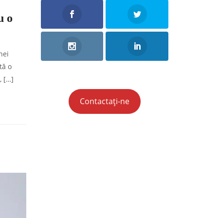
u o
nei
tă o
, […]
Contactați-ne