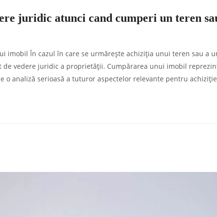
dere juridic atunci cand cumperi un teren sa
ui imobil În cazul în care se urmărește achiziția unui teren sau a u
ct de vedere juridic a proprietății. Cumpărarea unui imobil reprezin
e o analiză serioasă a tuturor aspectelor relevante pentru achiziție