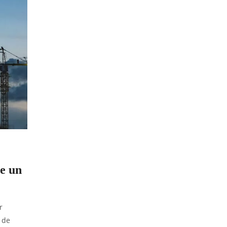
pe un
r
e de