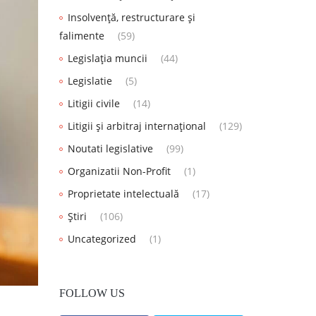
Insolvență, restructurare și
falimente
(59)
Legislația muncii
(44)
Legislatie
(5)
Litigii civile
(14)
Litigii și arbitraj internațional
(129)
Noutati legislative
(99)
Organizatii Non-Profit
(1)
Proprietate intelectuală
(17)
Știri
(106)
Uncategorized
(1)
FOLLOW US