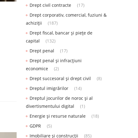
Drept civil contracte
(17)
Drept corporativ, comercial, fuziuni &
achiziții
(187)
Drept fiscal, bancar și piețe de
capital
(132)
Drept penal
(17)
Drept penal și infracțiuni
economice
(2)
Drept succesoral și drept civil
(8)
Dreptul imigrărilor
(14)
Dreptul jocurilor de noroc și al
divertismentului digital
(1)
Energie și resurse naturale
(18)
GDPR
(5)
Imobiliare și construcții
(85)