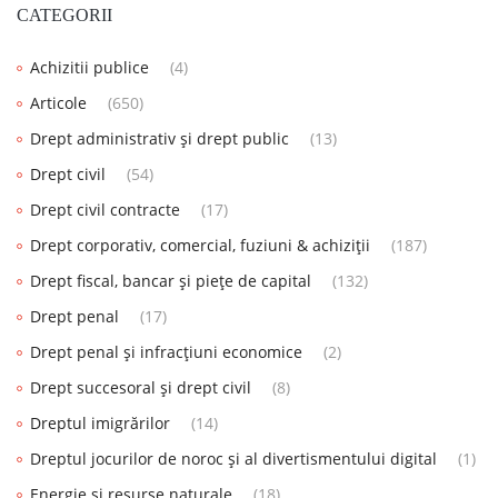
CATEGORII
Achizitii publice
(4)
Articole
(650)
Drept administrativ și drept public
(13)
Drept civil
(54)
Drept civil contracte
(17)
Drept corporativ, comercial, fuziuni & achiziții
(187)
Drept fiscal, bancar și piețe de capital
(132)
Drept penal
(17)
Drept penal și infracțiuni economice
(2)
Drept succesoral și drept civil
(8)
Dreptul imigrărilor
(14)
Dreptul jocurilor de noroc și al divertismentului digital
(1)
Energie și resurse naturale
(18)