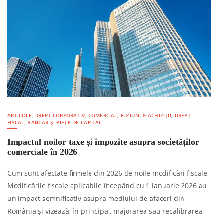
ARTICOLE
,
DREPT CORPORATIV, COMERCIAL, FUZIUNI & ACHIZIȚII
,
DREPT
FISCAL, BANCAR ȘI PIEȚE DE CAPITAL
Impactul noilor taxe și impozite asupra societăților
comerciale în 2026
Cum sunt afectate firmele din 2026 de noile modificări fiscale
Modificările fiscale aplicabile începând cu 1 ianuarie 2026 au
un impact semnificativ asupra mediului de afaceri din
România și vizează, în principal, majorarea sau recalibrarea