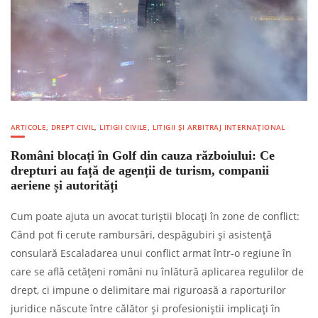
ARTICOLE
,
DREPT CIVIL
,
LITIGII CIVILE
,
LITIGII ȘI ARBITRAJ INTERNAȚIONAL
Români blocați în Golf din cauza războiului: Ce
drepturi au față de agenții de turism, companii
aeriene și autorități
Cum poate ajuta un avocat turiștii blocați în zone de conflict:
Când pot fi cerute rambursări, despăgubiri și asistență
consulară Escaladarea unui conflict armat într-o regiune în
care se află cetățeni români nu înlătură aplicarea regulilor de
drept, ci impune o delimitare mai riguroasă a raporturilor
juridice născute între călător și profesioniștii implicați în