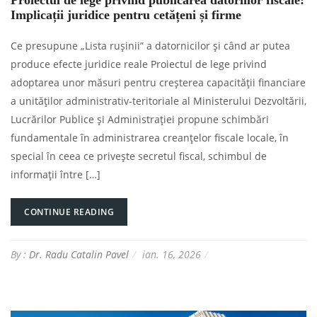
Proiectul de lege privind publicarea datoriilor fiscale:
Implicații juridice pentru cetățeni și firme
Ce presupune „Lista rușinii” a datornicilor și când ar putea
produce efecte juridice reale Proiectul de lege privind
adoptarea unor măsuri pentru creșterea capacității financiare
a unităților administrativ-teritoriale al Ministerului Dezvoltării,
Lucrărilor Publice și Administrației propune schimbări
fundamentale în administrarea creanțelor fiscale locale, în
special în ceea ce privește secretul fiscal, schimbul de
informații între […]
CONTINUE READING
By :
Dr. Radu Catalin Pavel
ian. 16, 2026