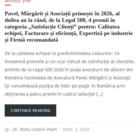
ARTICOLE
,
ȘTIRI
Pavel, Mărgărit și Asociații primește în 2026, al
doilea an la rând, de la Legal 500, 4 premii în
categoria „Satisfacție Clienți” pentru: Calitatea
echipei, Facturare și eficiență, Expertiză pe industrie
și Firmă recomandată
De la calitatea echipei la predictibilitatea costurilor: Ce
înseamnă premiile și un scor ridicat de satisfacție al clienților,
primite de la Legal 500 2026 în piața avocaturii de afaceri din
România Societatea de Avocatură Pavel, Mărgărit și Asociații
își consolidează poziția de lider pe piață în România prin
obținerea a patru premii în cadrul selecției […]
CONTINUE READING
By :
Dr. Radu Catalin Pavel
mart. 3, 2026