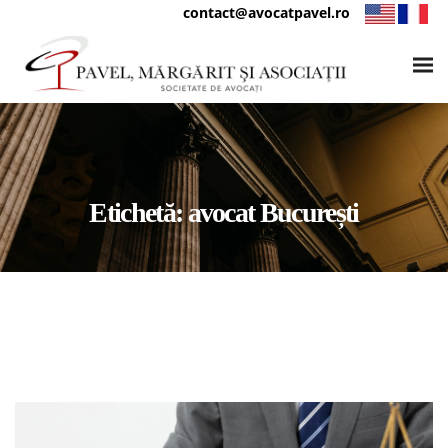
contact@avocatpavel.ro
Etichetă:
avocat București