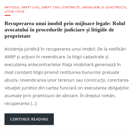
ARTICOLE
,
DREPT CIVIL
,
DREPT CIVIL CONTRACTE
,
IMOBILIARE ȘI CONSTRUCȚII
,
LITIGII CIVILE
Recuperarea unui imobil prin mijloace legale: Rolul
avocatului în procedurile judiciare și litigiile de
proprietate
Asistența juridică în recuperarea unui imobil: De la notificări
ANRP și acțiuni în revendicare, la litigii cadastrale și
executarea antecontractelor Piața imobiliară generează în
mod constant litigii privind restituirea bunurilor preluate
abuziv, revendicarea unor terenuri sau construcții, corectarea
situației juridice din cartea funciară ori executarea obligațiilor
asumate prin promisiuni de vânzare. În dreptul român,
recuperarea […]
CONTINUE READING