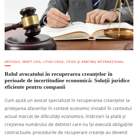
ARTICOLE
,
DREPT CIVIL
,
LITIGII CIVILE
,
LITIGII ȘI ARBITRAJ INTERNAȚIONAL
Rolul avocatului în recuperarea creanțelor în
perioade de incertitudine economică: Soluții juridice
eficiente pentru companii
Cum ajută un avocat specializat în recuperarea creanțelor la
protejarea afacerilor în context economic instabil În contextul
actual marcat de dificultăți economice, întârzieri la plată și
creșterea numărului de debitori care nu își execută obligațiile
contractuale, procedurile de recuperare creanțe au devenit