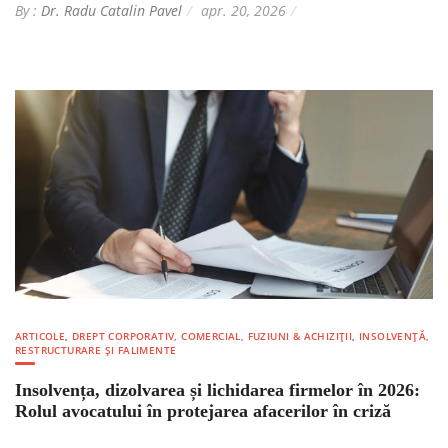
By :
Dr. Radu Catalin Pavel
apr. 20, 2026
ARTICOLE
,
DREPT CORPORATIV, COMERCIAL, FUZIUNI & ACHIZIȚII
,
INSOLVENȚĂ,
RESTRUCTURARE ȘI FALIMENTE
Insolvența, dizolvarea și lichidarea firmelor în 2026:
Rolul avocatului în protejarea afacerilor în criză