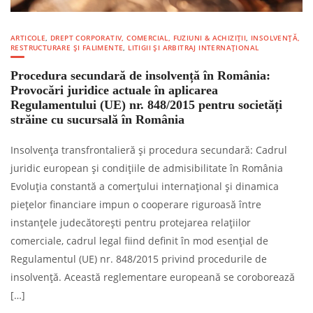
ARTICOLE
,
DREPT CORPORATIV, COMERCIAL, FUZIUNI & ACHIZIȚII
,
INSOLVENȚĂ,
RESTRUCTURARE ȘI FALIMENTE
,
LITIGII ȘI ARBITRAJ INTERNAȚIONAL
Procedura secundară de insolvență în România:
Provocări juridice actuale în aplicarea
Regulamentului (UE) nr. 848/2015 pentru societăți
străine cu sucursală în România
Insolvența transfrontalieră și procedura secundară: Cadrul
juridic european și condițiile de admisibilitate în România
Evoluția constantă a comerțului internațional și dinamica
piețelor financiare impun o cooperare riguroasă între
instanțele judecătorești pentru protejarea relațiilor
comerciale, cadrul legal fiind definit în mod esențial de
Regulamentul (UE) nr. 848/2015 privind procedurile de
insolvență. Această reglementare europeană se coroborează
[…]