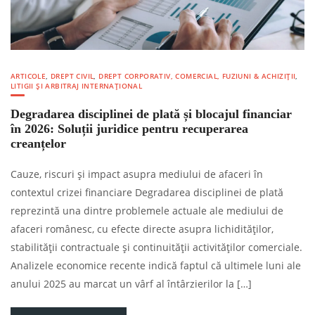
ARTICOLE
,
DREPT CIVIL
,
DREPT CORPORATIV, COMERCIAL, FUZIUNI & ACHIZIȚII
,
LITIGII ȘI ARBITRAJ INTERNAȚIONAL
Degradarea disciplinei de plată și blocajul financiar
în 2026: Soluții juridice pentru recuperarea
creanțelor
Cauze, riscuri și impact asupra mediului de afaceri în
contextul crizei financiare Degradarea disciplinei de plată
reprezintă una dintre problemele actuale ale mediului de
afaceri românesc, cu efecte directe asupra lichidităților,
stabilității contractuale și continuității activităților comerciale.
Analizele economice recente indică faptul că ultimele luni ale
anului 2025 au marcat un vârf al întârzierilor la […]