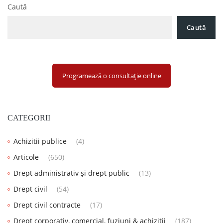
Caută
Caută
Programează o consultație online
CATEGORII
Achizitii publice
(4)
Articole
(650)
Drept administrativ și drept public
(13)
Drept civil
(54)
Drept civil contracte
(17)
Drept corporativ, comercial, fuziuni & achiziții
(187)