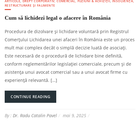
ARTICOLE
,
DREPT CORPORATIV, COMERCIAL, FUZIUNI & ACHIZIȚII
,
INSOLVENȚĂ,
RESTRUCTURARE ȘI FALIMENTE
Cum să lichidezi legal o afacere în România
Procedura de dizolvare și lichidare voluntară prin Registrul
Comerțului Lichidarea unei afaceri în România este un proces
mult mai complex decât o simplă decizie luată de asociați.
Este necesară de o procedură de lichidare bine definită,
conform reglementărilor legislației comerciale, precum și de
asistența unui avocat comercial sau a unui avocat firme cu
experiență relevantă. […]
CONTINUE READING
By :
Dr. Radu Catalin Pavel
mai 9, 2025