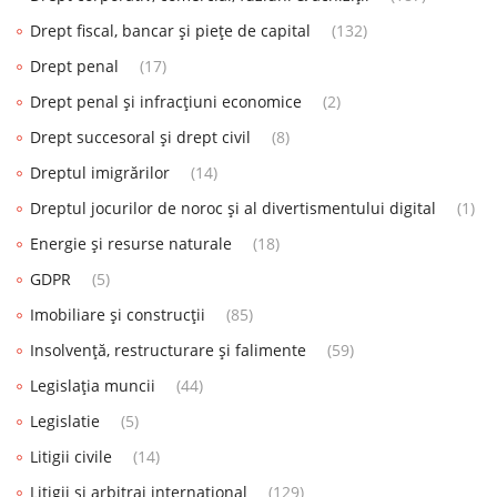
Drept fiscal, bancar și piețe de capital
(132)
Drept penal
(17)
Drept penal și infracțiuni economice
(2)
Drept succesoral și drept civil
(8)
Dreptul imigrărilor
(14)
Dreptul jocurilor de noroc și al divertismentului digital
(1)
Energie și resurse naturale
(18)
GDPR
(5)
Imobiliare și construcții
(85)
Insolvență, restructurare și falimente
(59)
Legislația muncii
(44)
Legislatie
(5)
Litigii civile
(14)
Litigii și arbitraj internațional
(129)