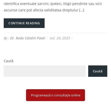
identifica eventuale sarcini, ipoteci, litigii pendinte sau vicii
ascunse care pot afecta validitatea dreptului […]
CONTINUE READING
By :
Dr. Radu Catalin Pavel
oct. 24, 2025
Caută
Caută
Programează o consultație online