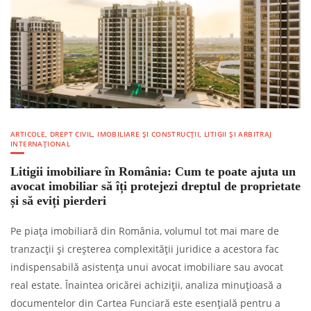
ARTICOLE
,
DREPT CIVIL
,
IMOBILIARE ȘI CONSTRUCȚII
,
LITIGII ȘI ARBITRAJ
INTERNAȚIONAL
Litigii imobiliare în România: Cum te poate ajuta un
avocat imobiliar să îți protejezi dreptul de proprietate
și să eviți pierderi
Pe piața imobiliară din România, volumul tot mai mare de
tranzacții și creșterea complexității juridice a acestora fac
indispensabilă asistența unui avocat imobiliare sau avocat
real estate. Înaintea oricărei achiziții, analiza minuțioasă a
documentelor din Cartea Funciară este esențială pentru a