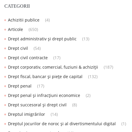
CATEGORII
Achizitii publice
(4)
Articole
(650)
Drept administrativ și drept public
(13)
Drept civil
(54)
Drept civil contracte
(17)
Drept corporativ, comercial, fuziuni & achiziții
(187)
Drept fiscal, bancar și piețe de capital
(132)
Drept penal
(17)
Drept penal și infracțiuni economice
(2)
Drept succesoral și drept civil
(8)
Dreptul imigrărilor
(14)
Dreptul jocurilor de noroc și al divertismentului digital
(1)