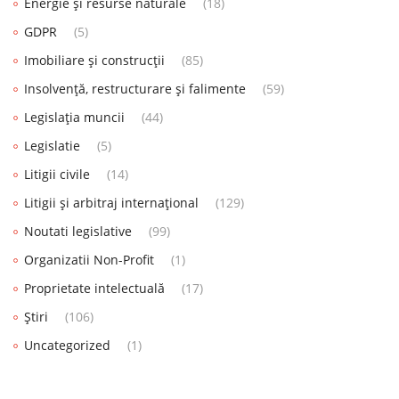
Energie și resurse naturale
(18)
GDPR
(5)
Imobiliare și construcții
(85)
Insolvență, restructurare și falimente
(59)
Legislația muncii
(44)
Legislatie
(5)
Litigii civile
(14)
Litigii și arbitraj internațional
(129)
Noutati legislative
(99)
Organizatii Non-Profit
(1)
Proprietate intelectuală
(17)
Știri
(106)
Uncategorized
(1)