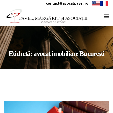
contact@avocatpavel.ro
Etichetă:
avocat imobiliare București