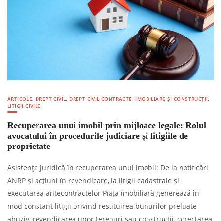
ARTICOLE
,
DREPT CIVIL
,
DREPT CIVIL CONTRACTE
,
IMOBILIARE ȘI CONSTRUCȚII
,
LITIGII CIVILE
Recuperarea unui imobil prin mijloace legale: Rolul
avocatului în procedurile judiciare și litigiile de
proprietate
Asistența juridică în recuperarea unui imobil: De la notificări
ANRP și acțiuni în revendicare, la litigii cadastrale și
executarea antecontractelor Piața imobiliară generează în
mod constant litigii privind restituirea bunurilor preluate
abuziv, revendicarea unor terenuri sau construcții, corectarea