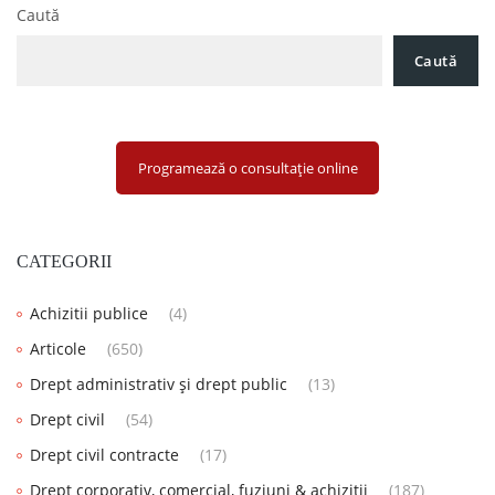
Caută
Caută
Programează o consultație online
CATEGORII
Achizitii publice
(4)
Articole
(650)
Drept administrativ și drept public
(13)
Drept civil
(54)
Drept civil contracte
(17)
Drept corporativ, comercial, fuziuni & achiziții
(187)