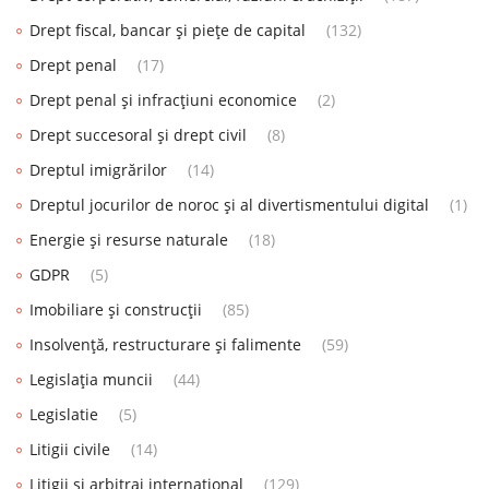
Drept fiscal, bancar și piețe de capital
(132)
Drept penal
(17)
Drept penal și infracțiuni economice
(2)
Drept succesoral și drept civil
(8)
Dreptul imigrărilor
(14)
Dreptul jocurilor de noroc și al divertismentului digital
(1)
Energie și resurse naturale
(18)
GDPR
(5)
Imobiliare și construcții
(85)
Insolvență, restructurare și falimente
(59)
Legislația muncii
(44)
Legislatie
(5)
Litigii civile
(14)
Litigii și arbitraj internațional
(129)