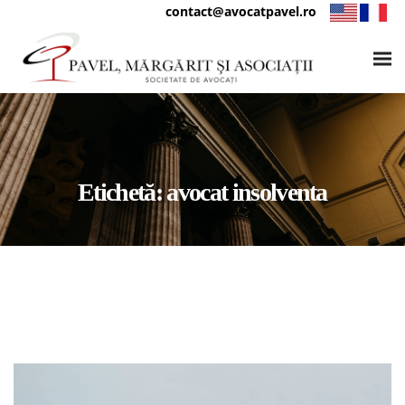
contact@avocatpavel.ro
Etichetă:
avocat insolventa