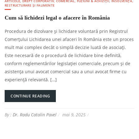
ARTICOLE
,
DREPT CORPORATIV, COMERCIAL, FUZIUNI & ACHIZIȚII
,
INSOLVENȚĂ,
RESTRUCTURARE ȘI FALIMENTE
Cum să lichidezi legal o afacere în România
Procedura de dizolvare și lichidare voluntară prin Registrul
Comerțului Lichidarea unei afaceri în România este un proces
mult mai complex decât o simplă decizie luată de asociați.
Este necesară de o procedură de lichidare bine definită,
conform reglementărilor legislației comerciale, precum și de
asistența unui avocat comercial sau a unui avocat firme cu
experiență relevantă. […]
CONTINUE READING
By :
Dr. Radu Catalin Pavel
mai 9, 2025