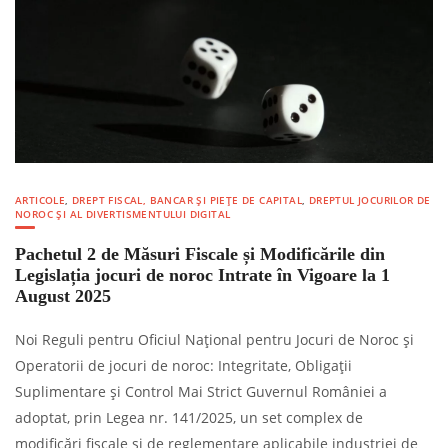
ARTICOLE
,
DREPT FISCAL, BANCAR ȘI PIEȚE DE CAPITAL
,
DREPTUL JOCURILOR DE
NOROC ȘI AL DIVERTISMENTULUI DIGITAL
Pachetul 2 de Măsuri Fiscale și Modificările din
Legislația jocuri de noroc Intrate în Vigoare la 1
August 2025
Noi Reguli pentru Oficiul Național pentru Jocuri de Noroc și
Operatorii de jocuri de noroc: Integritate, Obligații
Suplimentare și Control Mai Strict Guvernul României a
adoptat, prin Legea nr. 141/2025, un set complex de
modificări fiscale și de reglementare aplicabile industriei de