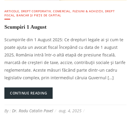
ARTICOLE
,
DREPT CORPORATIV, COMERCIAL, FUZIUNI & ACHIZIȚII
,
DREPT
FISCAL, BANCAR ȘI PIEȚE DE CAPITAL
Scumpiri 1 August
Scumpirile din 1 August 2025: Ce drepturi legale ai și cum te
poate ajuta un avocat fiscal Începând cu data de 1 august
2025, România intră într-o altă etapă de presiune fiscală,
marcată de creșteri de taxe, accize, contribuții sociale și tarife
reglementate. Aceste măsuri făcând parte dintr-un cadru
legislativ complex, prin intermediul căruia Guvernul […]
CONTINUE READING
By :
Dr. Radu Catalin Pavel
aug. 4, 2025