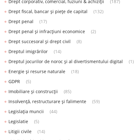
Drept corporativ, comercial, fuziuni & achiziții
(187)
Drept fiscal, bancar și piețe de capital
(132)
Drept penal
(17)
Drept penal și infracțiuni economice
(2)
Drept succesoral și drept civil
(8)
Dreptul imigrărilor
(14)
Dreptul jocurilor de noroc și al divertismentului digital
(1)
Energie și resurse naturale
(18)
GDPR
(5)
Imobiliare și construcții
(85)
Insolvență, restructurare și falimente
(59)
Legislația muncii
(44)
Legislatie
(5)
Litigii civile
(14)