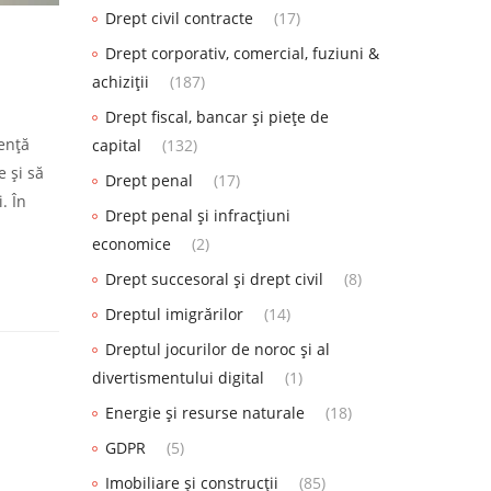
Drept civil contracte
(17)
Drept corporativ, comercial, fuziuni &
achiziții
(187)
Drept fiscal, bancar și piețe de
gență
capital
(132)
e și să
Drept penal
(17)
. În
Drept penal și infracțiuni
economice
(2)
Drept succesoral și drept civil
(8)
Dreptul imigrărilor
(14)
Dreptul jocurilor de noroc și al
divertismentului digital
(1)
Energie și resurse naturale
(18)
GDPR
(5)
Imobiliare și construcții
(85)