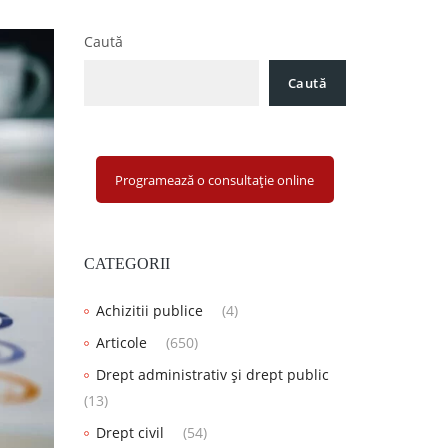
Caută
Caută
Programează o consultație online
CATEGORII
Achizitii publice
(4)
Articole
(650)
Drept administrativ și drept public
(13)
Drept civil
(54)