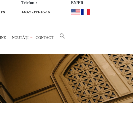
Telefon :
EN/FR
.ro
+4021-311-16-16
INE
NOUTĂȚI
CONTACT