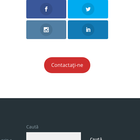
Contactați-ne
Caută
Caută
 prin e-