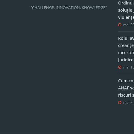
Ordinul
"CHALLENGE, INNOVATION, KNOWLEDGE"
soluție 
violenț
mai 20
Rolul a
creanțe
incerti
juridic
mai 15
Cum con
ANAF sa
riscuri
mai 7,