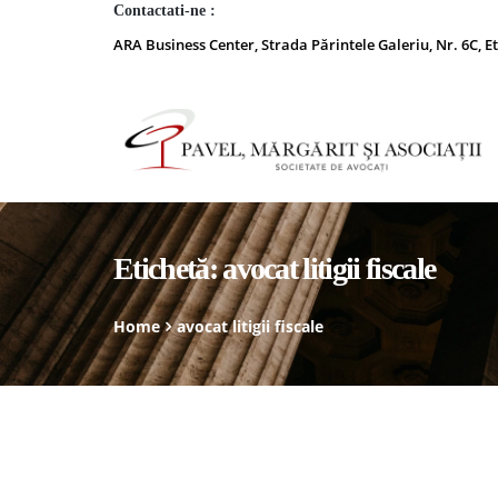
Contactati-ne :
ARA Business Center, Strada Părintele Galeriu, Nr. 6C, Et
Etichetă:
avocat litigii fiscale
Home
avocat litigii fiscale