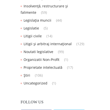
Insolvență, restructurare și
falimente
(59)
Legislația muncii
(44)
Legislatie
(5)
Litigii civile
(14)
Litigii și arbitraj internațional
(129)
Noutati legislative
(99)
Organizatii Non-Profit
(1)
Proprietate intelectuală
(17)
Știri
(106)
Uncategorized
(1)
FOLLOW US