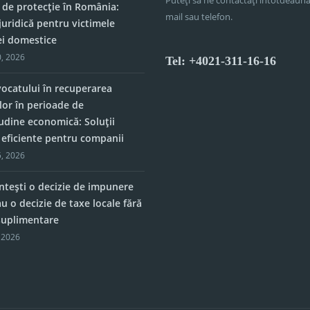
 de protecție în România:
mail sau telefon.
juridică pentru victimele
ei domestice
, 2026
Tel: +4021-311-16-16
vocatului în recuperarea
lor în perioade de
tudine economică: Soluții
e eficiente pentru companii
, 2026
tești o decizie de impunere
u o decizie de taxe locale fără
 suplimentare
 2026