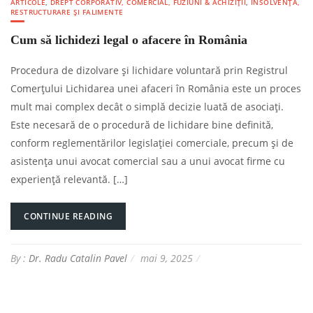
ARTICOLE
,
DREPT CORPORATIV, COMERCIAL, FUZIUNI & ACHIZIȚII
,
INSOLVENȚĂ,
RESTRUCTURARE ȘI FALIMENTE
Cum să lichidezi legal o afacere în România
Procedura de dizolvare și lichidare voluntară prin Registrul
Comerțului Lichidarea unei afaceri în România este un proces
mult mai complex decât o simplă decizie luată de asociați.
Este necesară de o procedură de lichidare bine definită,
conform reglementărilor legislației comerciale, precum și de
asistența unui avocat comercial sau a unui avocat firme cu
experiență relevantă. […]
CONTINUE READING
By :
Dr. Radu Catalin Pavel
mai 9, 2025