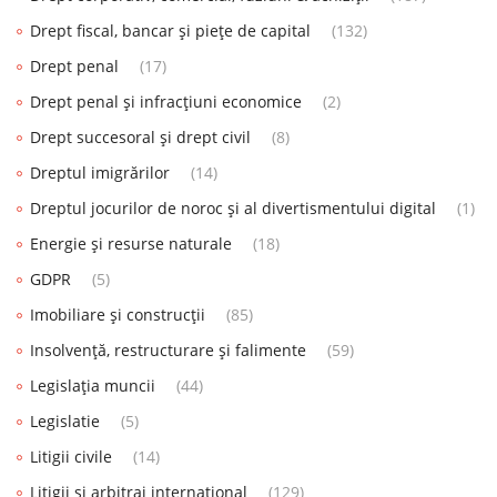
Drept fiscal, bancar și piețe de capital
(132)
Drept penal
(17)
Drept penal și infracțiuni economice
(2)
Drept succesoral și drept civil
(8)
Dreptul imigrărilor
(14)
Dreptul jocurilor de noroc și al divertismentului digital
(1)
Energie și resurse naturale
(18)
GDPR
(5)
Imobiliare și construcții
(85)
Insolvență, restructurare și falimente
(59)
Legislația muncii
(44)
Legislatie
(5)
Litigii civile
(14)
Litigii și arbitraj internațional
(129)