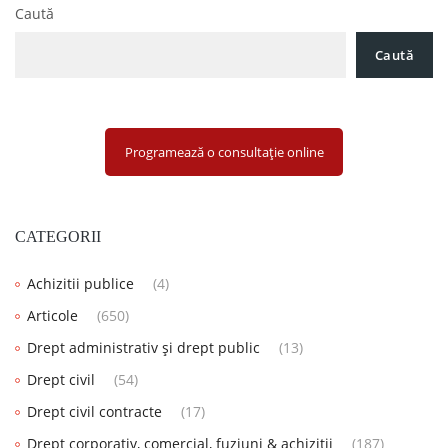
Caută
Caută
Programează o consultație online
CATEGORII
Achizitii publice
(4)
Articole
(650)
Drept administrativ și drept public
(13)
Drept civil
(54)
Drept civil contracte
(17)
Drept corporativ, comercial, fuziuni & achiziții
(187)