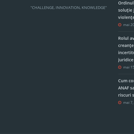
Ordinul
"CHALLENGE, INNOVATION, KNOWLEDGE"
soluție 
violenț
mai 20
Rolul a
creanțe
incerti
juridic
mai 15
Cum con
ANAF sa
riscuri
mai 7,