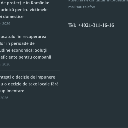
 de protecție în România:
mail sau telefon.
juridică pentru victimele
ei domestice
, 2026
Tel: +4021-311-16-16
vocatului în recuperarea
lor în perioade de
tudine economică: Soluții
e eficiente pentru companii
, 2026
tești o decizie de impunere
u o decizie de taxe locale fără
 suplimentare
 2026