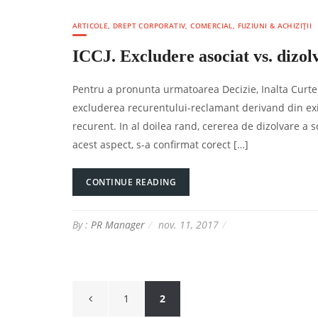
ARTICOLE
,
DREPT CORPORATIV, COMERCIAL, FUZIUNI & ACHIZIȚII
ICCJ. Excludere asociat vs. dizol
Pentru a pronunta urmatoarea Decizie, Inalta Curte a
excluderea recurentului-reclamant derivand din exis
recurent. In al doilea rand, cererea de dizolvare a s
acest aspect, s-a confirmat corect […]
CONTINUE READING
By :
PR Manager
nov. 11, 2017
Paginație
1
2