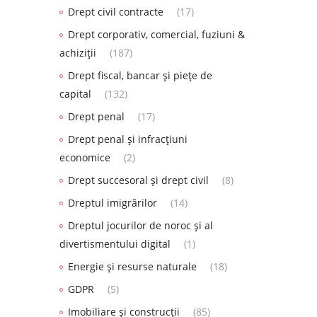
Drept civil contracte
(17)
Drept corporativ, comercial, fuziuni &
achiziții
(187)
Drept fiscal, bancar și piețe de
capital
(132)
Drept penal
(17)
Drept penal și infracțiuni
economice
(2)
Drept succesoral și drept civil
(8)
Dreptul imigrărilor
(14)
Dreptul jocurilor de noroc și al
divertismentului digital
(1)
Energie și resurse naturale
(18)
GDPR
(5)
Imobiliare și construcții
(85)