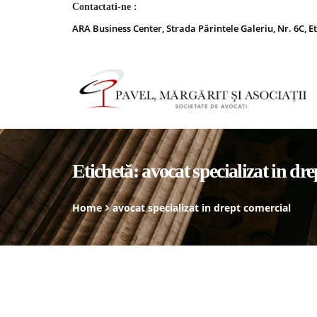
Contactati-ne :
ARA Business Center, Strada Părintele Galeriu, Nr. 6C, Et
Etichetă:
avocat specializat in dr
Home
avocat specializat in drept comercial