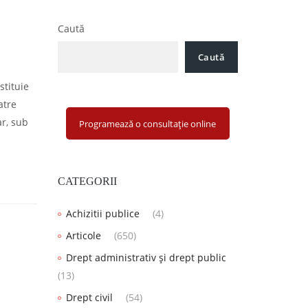
Caută
Caută
stituie
atre
ar, sub
Programează o consultație online
CATEGORII
Achizitii publice
(4)
Articole
(650)
Drept administrativ și drept public
(13)
Drept civil
(54)