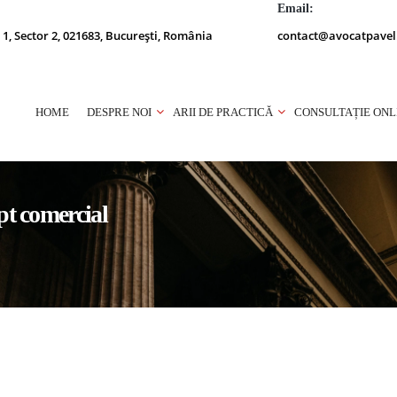
Email:
 1, Sector 2, 021683, București, România
contact@avocatpavel
HOME
DESPRE NOI
ARII DE PRACTICĂ
CONSULTAȚIE ONL
ept comercial