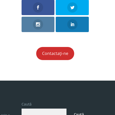
Contactați-ne
Caută
Caută
 prin e-