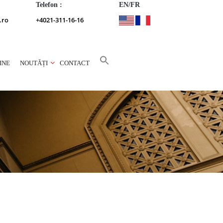
Telefon :
EN/FR
.ro
+4021-311-16-16
INE
NOUTĂȚI
CONTACT