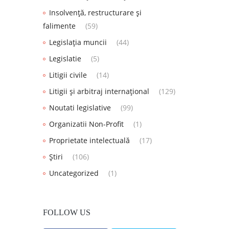
Insolvență, restructurare și
falimente
(59)
Legislația muncii
(44)
Legislatie
(5)
Litigii civile
(14)
Litigii și arbitraj internațional
(129)
Noutati legislative
(99)
Organizatii Non-Profit
(1)
Proprietate intelectuală
(17)
Știri
(106)
Uncategorized
(1)
FOLLOW US