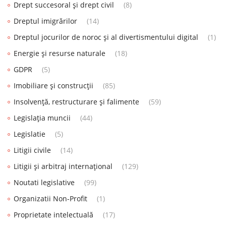
Drept succesoral și drept civil
(8)
Dreptul imigrărilor
(14)
Dreptul jocurilor de noroc și al divertismentului digital
(1)
Energie și resurse naturale
(18)
GDPR
(5)
Imobiliare și construcții
(85)
Insolvență, restructurare și falimente
(59)
Legislația muncii
(44)
Legislatie
(5)
Litigii civile
(14)
Litigii și arbitraj internațional
(129)
Noutati legislative
(99)
Organizatii Non-Profit
(1)
Proprietate intelectuală
(17)