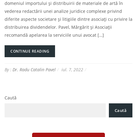
domeniul importului și distribuirii de materiale de artă în
vederea redactării unei analize juridice complexe privind
diferite aspecte societare și litigiile dintre asociați cu privire la
distribuirea dividendelor. Pavel, Mărgărit și Asociații
recomandă apelarea la serviciile unui avocat […]
CONTINUE READING
By :
Dr. Radu Catalin Pavel
iul. 7, 2022
Caută
Caută