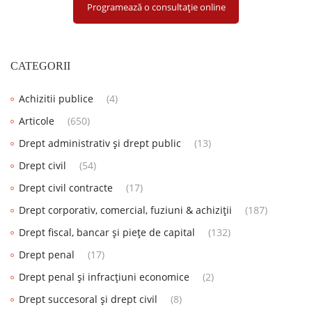
Programează o consultație online
CATEGORII
Achizitii publice
(4)
Articole
(650)
Drept administrativ și drept public
(13)
Drept civil
(54)
Drept civil contracte
(17)
Drept corporativ, comercial, fuziuni & achiziții
(187)
Drept fiscal, bancar și piețe de capital
(132)
Drept penal
(17)
Drept penal și infracțiuni economice
(2)
Drept succesoral și drept civil
(8)