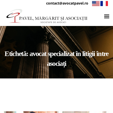
contact@avocatpavel.ro
Etichetă:
avocat specializat în litigii între
asociați