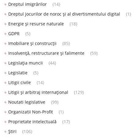
Dreptul imigrărilor
(14)
Dreptul jocurilor de noroc și al divertismentului digital
(1)
Energie și resurse naturale
(18)
GDPR
(5)
Imobiliare și construcții
(85)
Insolvență, restructurare și falimente
(59)
Legislația muncii
(44)
Legislatie
(5)
Litigii civile
(14)
Litigii și arbitraj internațional
(129)
Noutati legislative
(99)
Organizatii Non-Profit
(1)
Proprietate intelectuală
(17)
Știri
(106)