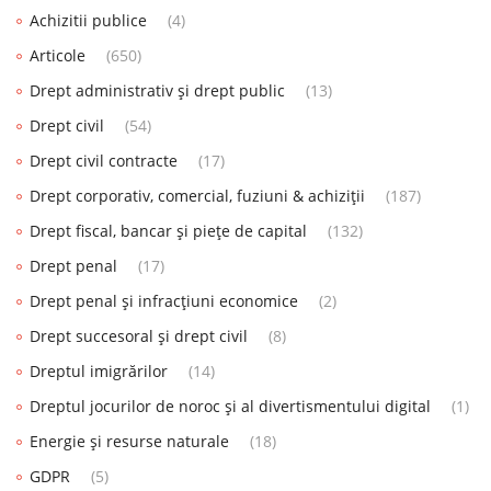
Achizitii publice
(4)
Articole
(650)
Drept administrativ și drept public
(13)
Drept civil
(54)
Drept civil contracte
(17)
Drept corporativ, comercial, fuziuni & achiziții
(187)
Drept fiscal, bancar și piețe de capital
(132)
Drept penal
(17)
Drept penal și infracțiuni economice
(2)
Drept succesoral și drept civil
(8)
Dreptul imigrărilor
(14)
Dreptul jocurilor de noroc și al divertismentului digital
(1)
Energie și resurse naturale
(18)
GDPR
(5)