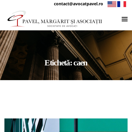
contact@avocatpavel.ro
Etichetă:
caen