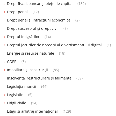
Drept fiscal, bancar și piețe de capital
(132)
Drept penal
(17)
Drept penal și infracțiuni economice
(2)
Drept succesoral și drept civil
(8)
Dreptul imigrărilor
(14)
Dreptul jocurilor de noroc și al divertismentului digital
(1)
Energie și resurse naturale
(18)
GDPR
(5)
Imobiliare și construcții
(85)
Insolvență, restructurare și falimente
(59)
Legislația muncii
(44)
Legislatie
(5)
Litigii civile
(14)
Litigii și arbitraj internațional
(129)