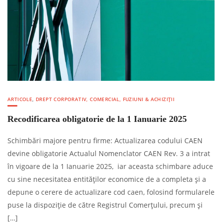
ARTICOLE
,
DREPT CORPORATIV, COMERCIAL, FUZIUNI & ACHIZIȚII
Recodificarea obligatorie de la 1 Ianuarie 2025
Schimbări majore pentru firme: Actualizarea codului CAEN
devine obligatorie Actualul Nomenclator CAEN Rev. 3 a intrat
în vigoare de la 1 Ianuarie 2025, iar aceasta schimbare aduce
cu sine necesitatea entităților economice de a completa și a
depune o cerere de actualizare cod caen, folosind formularele
puse la dispoziție de către Registrul Comerțului, precum și
[…]