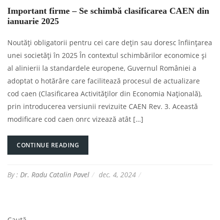
Important firme – Se schimbă clasificarea CAEN din
ianuarie 2025
Noutăți obligatorii pentru cei care dețin sau doresc înființarea
unei societăți în 2025 În contextul schimbărilor economice și
al alinierii la standardele europene, Guvernul României a
adoptat o hotărâre care facilitează procesul de actualizare
cod caen (Clasificarea Activităților din Economia Națională),
prin introducerea versiunii revizuite CAEN Rev. 3. Această
modificare cod caen onrc vizează atât […]
CONTINUE READING
By :
Dr. Radu Catalin Pavel
dec. 4, 2024
Caută