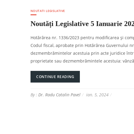
NOUTATI LEGISLATIVE
Noutăți Legislative 5 Ianuarie 20
Hotărârea nr. 1336/2023 pentru modificarea şi comp
Codul fiscal, aprobate prin Hotărârea Guvernului nr.
dezmembrămintelor acestuia prin acte juridice între 
proprietate sau dezmembrămintele acestuia: vânzăto
CONTINUE READING
By :
Dr. Radu Catalin Pavel
ian. 5, 2024