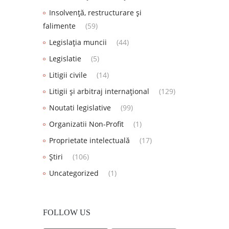
Insolvență, restructurare și
falimente
(59)
Legislația muncii
(44)
Legislatie
(5)
Litigii civile
(14)
Litigii și arbitraj internațional
(129)
Noutati legislative
(99)
Organizatii Non-Profit
(1)
Proprietate intelectuală
(17)
Știri
(106)
Uncategorized
(1)
FOLLOW US