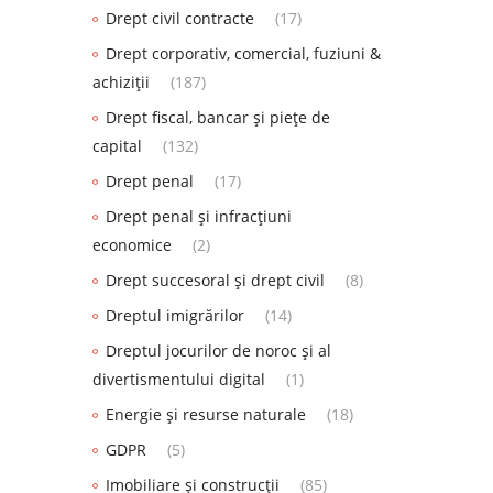
Drept civil contracte
(17)
Drept corporativ, comercial, fuziuni &
achiziții
(187)
Drept fiscal, bancar și piețe de
capital
(132)
Drept penal
(17)
Drept penal și infracțiuni
economice
(2)
Drept succesoral și drept civil
(8)
Dreptul imigrărilor
(14)
Dreptul jocurilor de noroc și al
divertismentului digital
(1)
Energie și resurse naturale
(18)
GDPR
(5)
Imobiliare și construcții
(85)