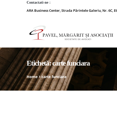
Contactati-ne :
ARA Business Center, Strada Părintele Galeriu, Nr. 6C, Et
Etichetă:
carte funciara
Home
carte funciara