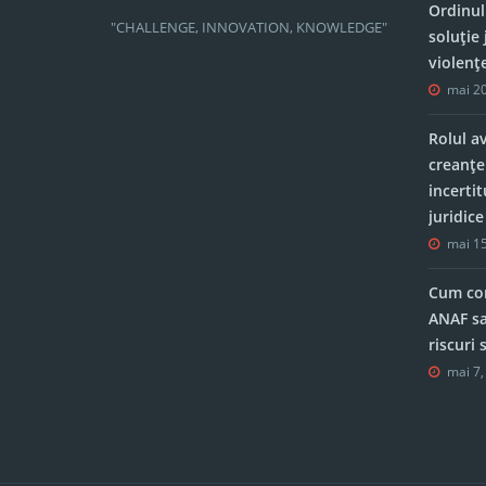
Ordinul
"CHALLENGE, INNOVATION, KNOWLEDGE"
soluție 
violenț
mai 20
Rolul a
creanțe
incerti
juridic
mai 15
Cum con
ANAF sa
riscuri
mai 7,