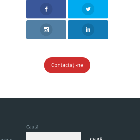
Contactați-ne
Caută
Caută
 prin e-