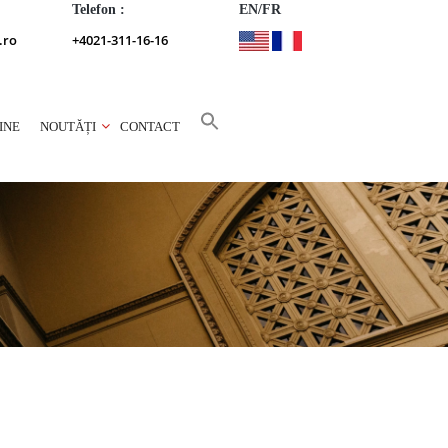
Telefon :
EN/FR
.ro
+4021-311-16-16
INE
NOUTĂȚI
CONTACT