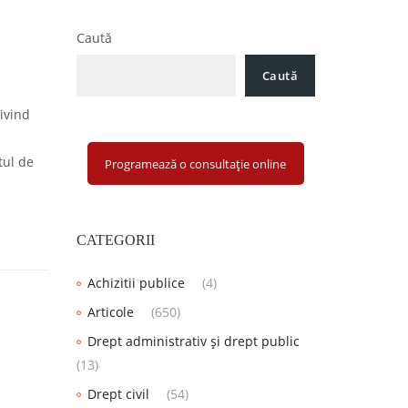
Caută
Caută
ivind
tul de
Programează o consultație online
CATEGORII
Achizitii publice
(4)
Articole
(650)
Drept administrativ și drept public
(13)
Drept civil
(54)