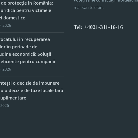
 de protecție în România:
mail sau telefon.
juridică pentru victimele
ei domestice
, 2026
Tel: +4021-311-16-16
vocatului în recuperarea
lor în perioade de
tudine economică: Soluții
e eficiente pentru companii
, 2026
tești o decizie de impunere
u o decizie de taxe locale fără
 suplimentare
 2026