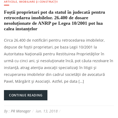
ARTICOLE
,
IMOBILIARE ȘI CONSTRUCȚII
Foștii proprietari pot da statul în judecată pentru
retrocedarea imobilelor. 26.400 de dosare
nesoluționate de ANRP pe Legea 10/2001 pot lua
calea instanțelor
Circa 26.400 de notificări pentru retrocedarea imobilelor,
depuse de foștii proprietari, pe baza Legii 10/2001 la
Autoritatea Națională pentru Restituirea Proprietăților în
urmă cu cinci ani, și nesoluționate încă, pot căuta rezolvare în
instanță, atrag atenția avocații specializați în litigii și
recuperarea imobilelor din cadrul societății de avocatură
Pavel, Mărgărit și Asociații. Astfel, pe data […]
CONTINUE READING
By :
PR Manager
iun. 13, 2018