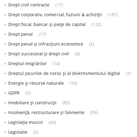
Drept civil contracte
(17)
Drept corporativ, comercial, fuziuni & achiziții
(187)
Drept fiscal, bancar și piețe de capital
(132)
Drept penal
(17)
Drept penal și infracțiuni economice
(2)
Drept succesoral și drept civil
(8)
Dreptul imigrărilor
(14)
Dreptul jocurilor de noroc și al divertismentului digital
(1)
Energie și resurse naturale
(18)
GDPR
(5)
Imobiliare și construcții
(85)
Insolvență, restructurare și falimente
(59)
Legislația muncii
(44)
Legislatie
(5)