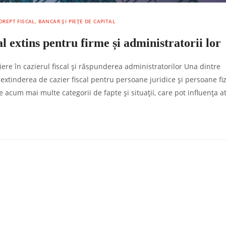
DREPT FISCAL, BANCAR ȘI PIEȚE DE CAPITAL
l extins pentru firme și administratorii lor
criere în cazierul fiscal și răspunderea administratorilor Una dintre
xtinderea de cazier fiscal pentru persoane juridice și persoane fiz
 acum mai multe categorii de fapte și situații, care pot influența at