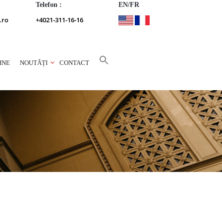
Telefon :
EN/FR
.ro
+4021-311-16-16
INE
NOUTĂȚI
CONTACT