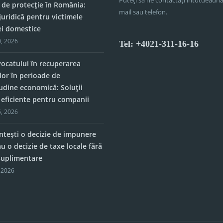
 de protecție în România:
mail sau telefon.
juridică pentru victimele
ei domestice
, 2026
Tel: +4021-311-16-16
vocatului în recuperarea
lor în perioade de
tudine economică: Soluții
e eficiente pentru companii
, 2026
tești o decizie de impunere
u o decizie de taxe locale fără
 suplimentare
 2026