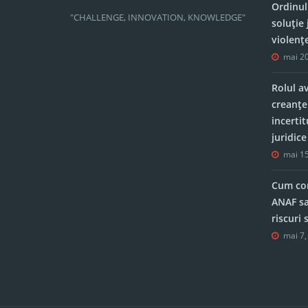
Ordinul
"CHALLENGE, INNOVATION, KNOWLEDGE"
soluție 
violenț
mai 20
Rolul a
creanțe
incerti
juridic
mai 15
Cum con
ANAF sa
riscuri
mai 7,