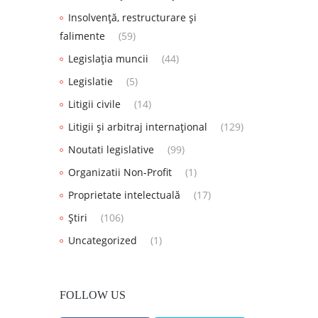
Insolvență, restructurare și
falimente
(59)
Legislația muncii
(44)
Legislatie
(5)
Litigii civile
(14)
Litigii și arbitraj internațional
(129)
Noutati legislative
(99)
Organizatii Non-Profit
(1)
Proprietate intelectuală
(17)
Știri
(106)
Uncategorized
(1)
FOLLOW US