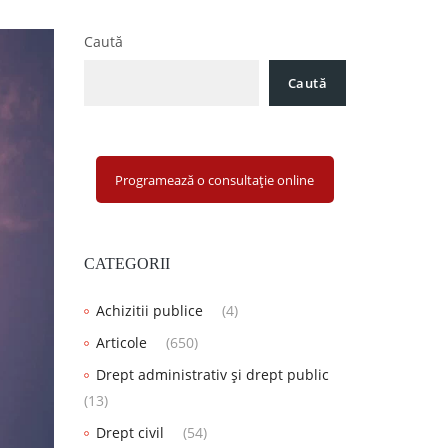
Caută
Caută
Programează o consultație online
CATEGORII
Achizitii publice
(4)
Articole
(650)
Drept administrativ și drept public
(13)
Drept civil
(54)