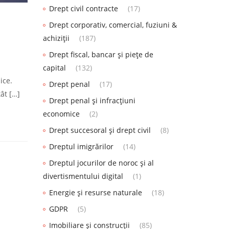
Drept civil contracte
(17)
Drept corporativ, comercial, fuziuni &
achiziții
(187)
Drept fiscal, bancar și piețe de
capital
(132)
ice.
Drept penal
(17)
ât […]
Drept penal și infracțiuni
economice
(2)
Drept succesoral și drept civil
(8)
Dreptul imigrărilor
(14)
Dreptul jocurilor de noroc și al
divertismentului digital
(1)
Energie și resurse naturale
(18)
GDPR
(5)
Imobiliare și construcții
(85)