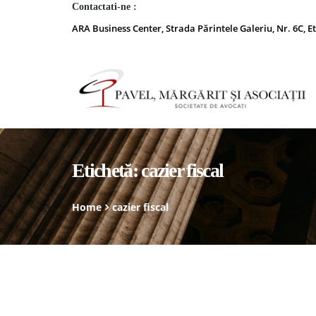
Contactati-ne :
ARA Business Center, Strada Părintele Galeriu, Nr. 6C, Et
Etichetă:
cazier fiscal
Home
cazier fiscal