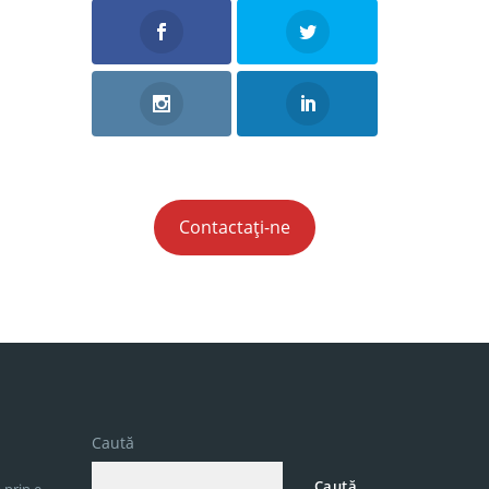
Contactați-ne
Caută
Caută
 prin e-