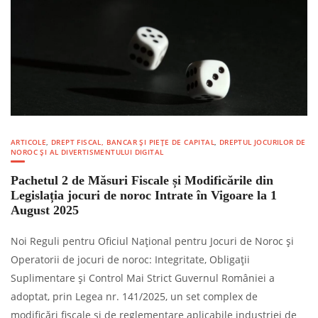
ARTICOLE
,
DREPT FISCAL, BANCAR ȘI PIEȚE DE CAPITAL
,
DREPTUL JOCURILOR DE
NOROC ȘI AL DIVERTISMENTULUI DIGITAL
Pachetul 2 de Măsuri Fiscale și Modificările din
Legislația jocuri de noroc Intrate în Vigoare la 1
August 2025
Noi Reguli pentru Oficiul Național pentru Jocuri de Noroc și
Operatorii de jocuri de noroc: Integritate, Obligații
Suplimentare și Control Mai Strict Guvernul României a
adoptat, prin Legea nr. 141/2025, un set complex de
modificări fiscale și de reglementare aplicabile industriei de