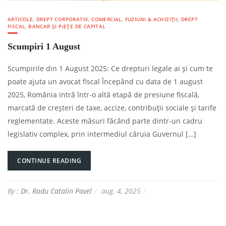
ARTICOLE
,
DREPT CORPORATIV, COMERCIAL, FUZIUNI & ACHIZIȚII
,
DREPT
FISCAL, BANCAR ȘI PIEȚE DE CAPITAL
Scumpiri 1 August
Scumpirile din 1 August 2025: Ce drepturi legale ai și cum te
poate ajuta un avocat fiscal Începând cu data de 1 august
2025, România intră într-o altă etapă de presiune fiscală,
marcată de creșteri de taxe, accize, contribuții sociale și tarife
reglementate. Aceste măsuri făcând parte dintr-un cadru
legislativ complex, prin intermediul căruia Guvernul […]
CONTINUE READING
By :
Dr. Radu Catalin Pavel
aug. 4, 2025