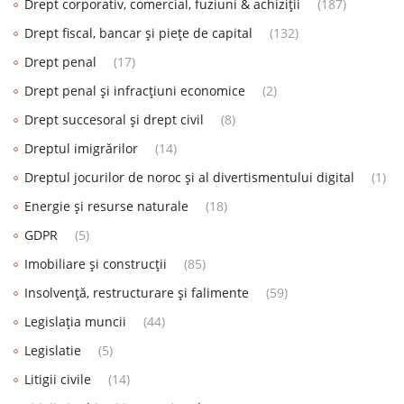
Drept corporativ, comercial, fuziuni & achiziții
(187)
Drept fiscal, bancar și piețe de capital
(132)
Drept penal
(17)
Drept penal și infracțiuni economice
(2)
Drept succesoral și drept civil
(8)
Dreptul imigrărilor
(14)
Dreptul jocurilor de noroc și al divertismentului digital
(1)
Energie și resurse naturale
(18)
GDPR
(5)
Imobiliare și construcții
(85)
Insolvență, restructurare și falimente
(59)
Legislația muncii
(44)
Legislatie
(5)
Litigii civile
(14)