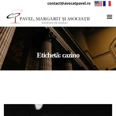
contact@avocatpavel.ro
Etichetă:
cazino