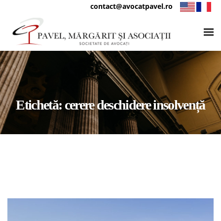
contact@avocatpavel.ro
Etichetă:
cerere deschidere insolvență