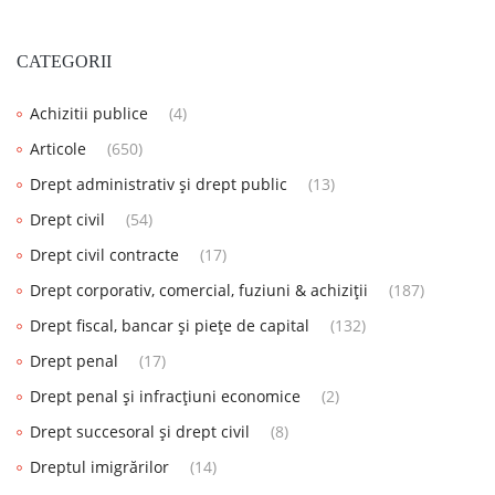
CATEGORII
Achizitii publice
(4)
Articole
(650)
Drept administrativ și drept public
(13)
Drept civil
(54)
Drept civil contracte
(17)
Drept corporativ, comercial, fuziuni & achiziții
(187)
Drept fiscal, bancar și piețe de capital
(132)
Drept penal
(17)
Drept penal și infracțiuni economice
(2)
Drept succesoral și drept civil
(8)
Dreptul imigrărilor
(14)