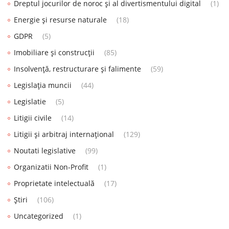
Dreptul jocurilor de noroc și al divertismentului digital
(1)
Energie și resurse naturale
(18)
GDPR
(5)
Imobiliare și construcții
(85)
Insolvență, restructurare și falimente
(59)
Legislația muncii
(44)
Legislatie
(5)
Litigii civile
(14)
Litigii și arbitraj internațional
(129)
Noutati legislative
(99)
Organizatii Non-Profit
(1)
Proprietate intelectuală
(17)
Știri
(106)
Uncategorized
(1)