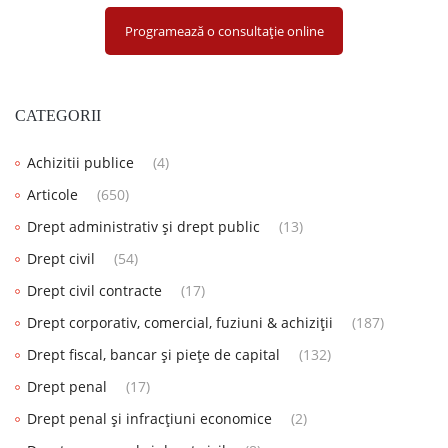
Programează o consultație online
CATEGORII
Achizitii publice
(4)
Articole
(650)
Drept administrativ și drept public
(13)
Drept civil
(54)
Drept civil contracte
(17)
Drept corporativ, comercial, fuziuni & achiziții
(187)
Drept fiscal, bancar și piețe de capital
(132)
Drept penal
(17)
Drept penal și infracțiuni economice
(2)