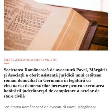
DREPT SUCCESORAL ȘI DREPT CIVIL
,
ȘTIRI
Societatea Românească de avocatură Pavel, Mărgărit
și Asociații a oferit asistență juridică unui cetățean
român domiciliat în Germania în legătură cu
efectuarea demersurilor necesare pentru executarea
hotărârii judecătorești de completare a actelor de
stare civilă
Societatea Românească de avocatură Pavel, Mărgărit și