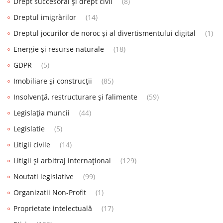
Drept succesoral și drept civil
(8)
Dreptul imigrărilor
(14)
Dreptul jocurilor de noroc și al divertismentului digital
(1)
Energie și resurse naturale
(18)
GDPR
(5)
Imobiliare și construcții
(85)
Insolvență, restructurare și falimente
(59)
Legislația muncii
(44)
Legislatie
(5)
Litigii civile
(14)
Litigii și arbitraj internațional
(129)
Noutati legislative
(99)
Organizatii Non-Profit
(1)
Proprietate intelectuală
(17)