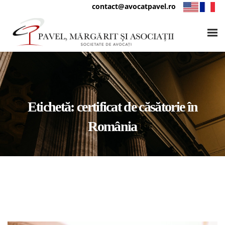
contact@avocatpavel.ro
Etichetă:
certificat de căsătorie în
România