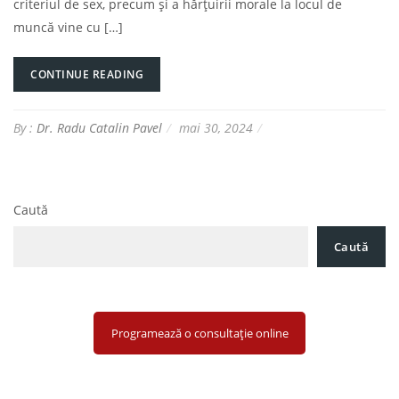
criteriul de sex, precum şi a hărţuirii morale la locul de
muncă vine cu […]
CONTINUE READING
By :
Dr. Radu Catalin Pavel
mai 30, 2024
Caută
Caută
Programează o consultație online