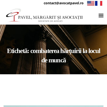
contact@avocatpavel.ro
Etichetă:
combaterea hărțuirii la locul
de muncă