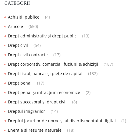
CATEGORII
Achizitii publice
(4)
Articole
(650)
Drept administrativ și drept public
(13)
Drept civil
(54)
Drept civil contracte
(17)
Drept corporativ, comercial, fuziuni & achiziții
(187)
Drept fiscal, bancar și piețe de capital
(132)
Drept penal
(17)
Drept penal și infracțiuni economice
(2)
Drept succesoral și drept civil
(8)
Dreptul imigrărilor
(14)
Dreptul jocurilor de noroc și al divertismentului digital
(1)
Energie și resurse naturale
(18)