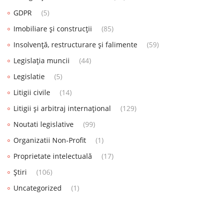
GDPR
(5)
Imobiliare și construcții
(85)
Insolvență, restructurare și falimente
(59)
Legislația muncii
(44)
Legislatie
(5)
Litigii civile
(14)
Litigii și arbitraj internațional
(129)
Noutati legislative
(99)
Organizatii Non-Profit
(1)
Proprietate intelectuală
(17)
Știri
(106)
Uncategorized
(1)