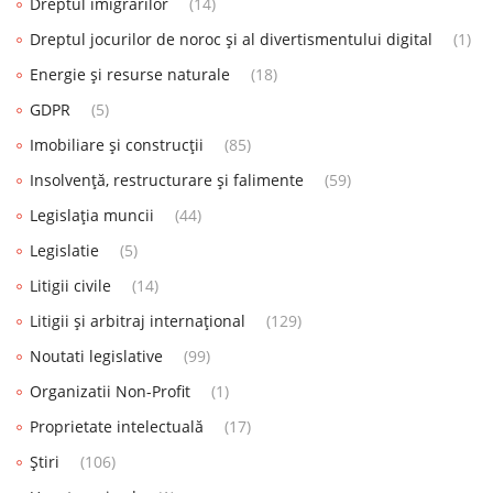
Dreptul imigrărilor
(14)
Dreptul jocurilor de noroc și al divertismentului digital
(1)
Energie și resurse naturale
(18)
GDPR
(5)
Imobiliare și construcții
(85)
Insolvență, restructurare și falimente
(59)
Legislația muncii
(44)
Legislatie
(5)
Litigii civile
(14)
Litigii și arbitraj internațional
(129)
Noutati legislative
(99)
Organizatii Non-Profit
(1)
Proprietate intelectuală
(17)
Știri
(106)