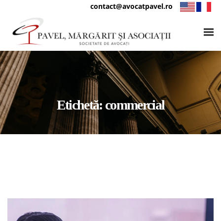
contact@avocatpavel.ro
Etichetă:
commercial