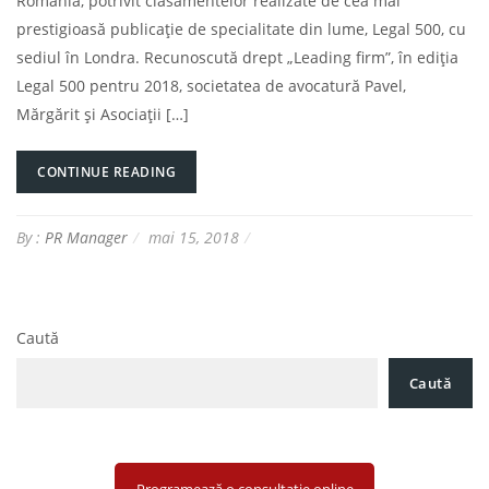
România, potrivit clasamentelor realizate de cea mai
prestigioasă publicație de specialitate din lume, Legal 500, cu
sediul în Londra. Recunoscută drept „Leading firm”, în ediția
Legal 500 pentru 2018, societatea de avocatură Pavel,
Mărgărit și Asociații […]
CONTINUE READING
By :
PR Manager
mai 15, 2018
Caută
Caută
Programează o consultație online