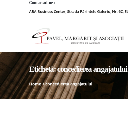
Contactati-ne :
ARA Business Center, Strada Părintele Galeriu, Nr. 6C, Et
Etichetă:
concedierea angajatului
Home
concedierea angajatului