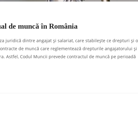
idual de muncă în România
uridică dintre angajat și salariat, care stabilește ce drepturi și o
 contracte de muncă care reglementează drepturile angajatorului și
stora. Astfel, Codul Muncii prevede contractul de muncă pe perioadă