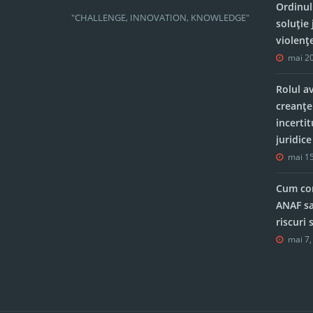
Ordinul
"CHALLENGE, INNOVATION, KNOWLEDGE"
soluție 
violenț
mai 20
Rolul a
creanțe
incerti
juridic
mai 15
Cum con
ANAF sa
riscuri
mai 7,