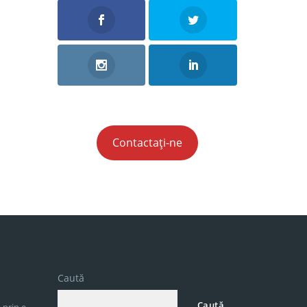
Contactați-ne
Caută
Caută
 prin e-