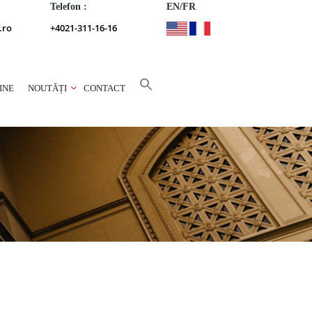
Telefon :
EN/FR
.ro
+4021-311-16-16
INE
NOUTĂȚI
CONTACT