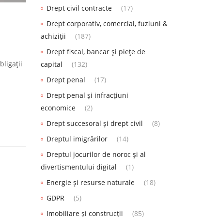
Drept civil contracte
(17)
Drept corporativ, comercial, fuziuni &
achiziții
(187)
Drept fiscal, bancar și piețe de
bligații
capital
(132)
Drept penal
(17)
Drept penal și infracțiuni
economice
(2)
Drept succesoral și drept civil
(8)
Dreptul imigrărilor
(14)
Dreptul jocurilor de noroc și al
divertismentului digital
(1)
Energie și resurse naturale
(18)
GDPR
(5)
Imobiliare și construcții
(85)