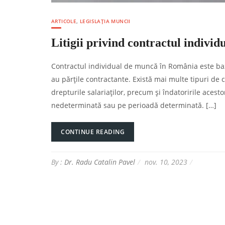
ARTICOLE
,
LEGISLAȚIA MUNCII
Litigii privind contractul indiv
Contractul individual de muncă în România este baza j
au părțile contractante. Există mai multe tipuri de
drepturile salariaților, precum și îndatoririle ace
nedeterminată sau pe perioadă determinată. […]
CONTINUE READING
By :
Dr. Radu Catalin Pavel
nov. 10, 2023