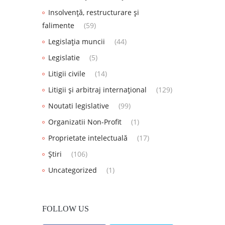
Insolvență, restructurare și
falimente
(59)
Legislația muncii
(44)
Legislatie
(5)
Litigii civile
(14)
Litigii și arbitraj internațional
(129)
Noutati legislative
(99)
Organizatii Non-Profit
(1)
Proprietate intelectuală
(17)
Știri
(106)
Uncategorized
(1)
FOLLOW US