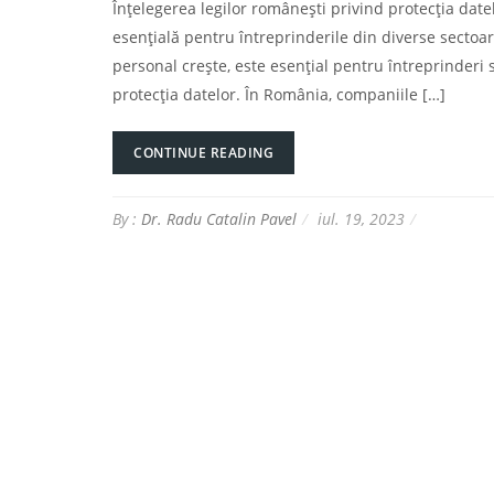
Înțelegerea legilor românești privind protecția datel
esențială pentru întreprinderile din diverse secto
personal crește, este esențial pentru întreprinderi 
protecția datelor. În România, companiile […]
CONTINUE READING
By :
Dr. Radu Catalin Pavel
iul. 19, 2023