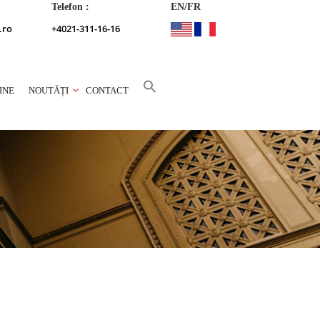
Telefon :
EN/FR
.ro
+4021-311-16-16
INE
NOUTĂȚI
CONTACT