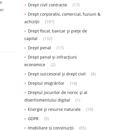
re
Drept civil contracte
(17)
ter
Drept corporativ, comercial, fuziuni &
achiziții
(187)
Drept fiscal, bancar și piețe de
capital
(132)
Drept penal
(17)
Drept penal și infracțiuni
economice
(2)
Drept succesoral și drept civil
(8)
Dreptul imigrărilor
(14)
Dreptul jocurilor de noroc și al
divertismentului digital
(1)
Energie și resurse naturale
(18)
GDPR
(5)
Imobiliare și construcții
(85)