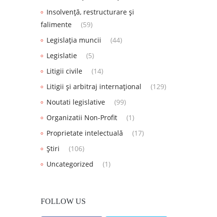
Insolvență, restructurare și
falimente
(59)
Legislația muncii
(44)
Legislatie
(5)
Litigii civile
(14)
Litigii și arbitraj internațional
(129)
Noutati legislative
(99)
Organizatii Non-Profit
(1)
Proprietate intelectuală
(17)
Știri
(106)
Uncategorized
(1)
FOLLOW US