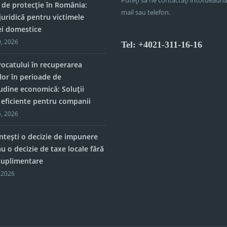
 de protecție în România:
mail sau telefon.
juridică pentru victimele
ei domestice
, 2026
Tel: +4021-311-16-16
vocatului în recuperarea
lor în perioade de
tudine economică: Soluții
e eficiente pentru companii
, 2026
tești o decizie de impunere
u o decizie de taxe locale fără
 suplimentare
 2026