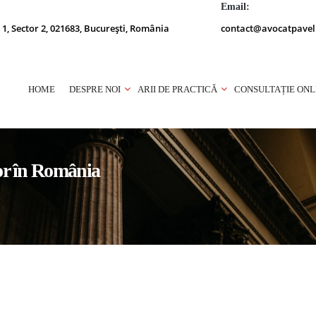
Email:
 1, Sector 2, 021683, București, România
contact@avocatpavel
HOME
DESPRE NOI
ARII DE PRACTICĂ
CONSULTAȚIE ONL
lor în România