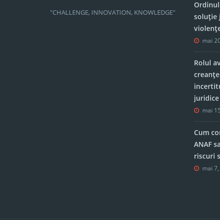
Ordinul
"CHALLENGE, INNOVATION, KNOWLEDGE"
soluție 
violenț
mai 20
Rolul a
creanțe
incerti
juridic
mai 15
Cum con
ANAF sa
riscuri
mai 7,