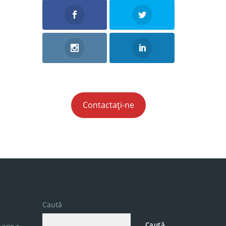
Contactați-ne
Caută
Caută
 prin e-