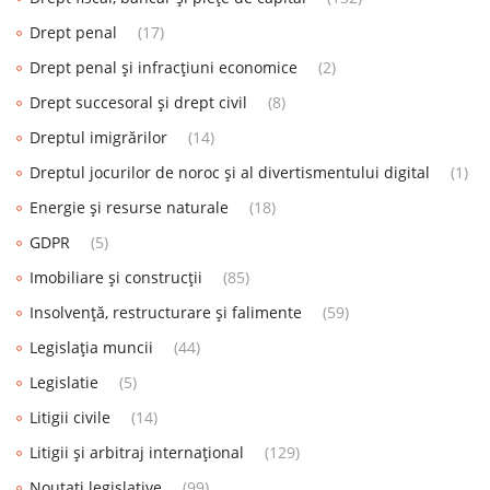
Drept penal
(17)
Drept penal și infracțiuni economice
(2)
Drept succesoral și drept civil
(8)
Dreptul imigrărilor
(14)
Dreptul jocurilor de noroc și al divertismentului digital
(1)
Energie și resurse naturale
(18)
GDPR
(5)
Imobiliare și construcții
(85)
Insolvență, restructurare și falimente
(59)
Legislația muncii
(44)
Legislatie
(5)
Litigii civile
(14)
Litigii și arbitraj internațional
(129)
Noutati legislative
(99)