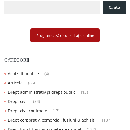
Caută
Programează o consultație online
CATEGORII
Achizitii publice
(4)
Articole
(650)
Drept administrativ și drept public
(13)
Drept civil
(54)
Drept civil contracte
(17)
Drept corporativ, comercial, fuziuni & achiziții
(187)
Drept fiscal, bancar și piețe de capital
(132)