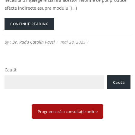
necesită o înțelegere clară a acestor reforme ce pot produce
efecte indirecte asupra modului […]
CONTINUE READING
By :
Dr. Radu Catalin Pavel
mai 28, 2025
Caută
Caută
Programează o consultație online