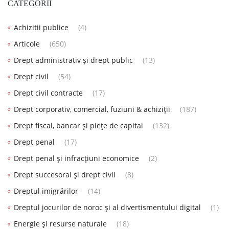
CATEGORII
Achizitii publice
(4)
Articole
(650)
Drept administrativ și drept public
(13)
Drept civil
(54)
Drept civil contracte
(17)
Drept corporativ, comercial, fuziuni & achiziții
(187)
Drept fiscal, bancar și piețe de capital
(132)
Drept penal
(17)
Drept penal și infracțiuni economice
(2)
Drept succesoral și drept civil
(8)
Dreptul imigrărilor
(14)
Dreptul jocurilor de noroc și al divertismentului digital
(1)
Energie și resurse naturale
(18)