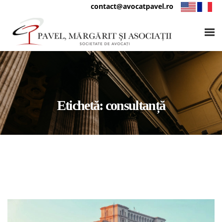
contact@avocatpavel.ro
Etichetă:
consultanță