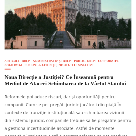
ARTICOLE
,
DREPT ADMINISTRATIV ȘI DREPT PUBLIC
,
DREPT CORPORATIV,
COMERCIAL, FUZIUNI & ACHIZIȚII
,
NOUTATI LEGISLATIVE
Noua Direcție a Justiției? Ce Înseamnă pentru
Mediul de Afaceri Schimbarea de la Vârful Statului
Reformele pot aduce riscuri, dar și oportunități pentru
companii. Cum se pot pregăti juridic jucătorii din piață În
contexte de tranziție instituțională sau schimbarea viziunii
din sistemul juridic, companiile trebuie să fie pregătite pentru
a gestiona incertitudinile asociate. Astfel de momente