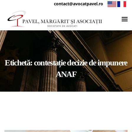
contact@avocatpavel.ro
Etichetă:
contestație decizie de impunere
ANAF