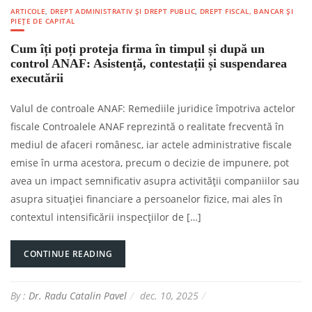
ARTICOLE
,
DREPT ADMINISTRATIV ȘI DREPT PUBLIC
,
DREPT FISCAL, BANCAR ȘI
PIEȚE DE CAPITAL
Cum îți poți proteja firma în timpul și după un
control ANAF: Asistență, contestații și suspendarea
executării
Valul de controale ANAF: Remediile juridice împotriva actelor
fiscale Controalele ANAF reprezintă o realitate frecventă în
mediul de afaceri românesc, iar actele administrative fiscale
emise în urma acestora, precum o decizie de impunere, pot
avea un impact semnificativ asupra activității companiilor sau
asupra situației financiare a persoanelor fizice, mai ales în
contextul intensificării inspecțiilor de […]
CONTINUE READING
By :
Dr. Radu Catalin Pavel
dec. 10, 2025