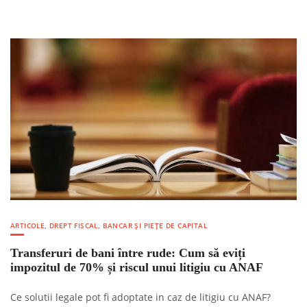
ARTICOLE
,
DREPT FISCAL, BANCAR ȘI PIEȚE DE CAPITAL
Transferuri de bani între rude: Cum să eviți
impozitul de 70% și riscul unui litigiu cu ANAF
Ce solutii legale pot fi adoptate in caz de litigiu cu ANAF?