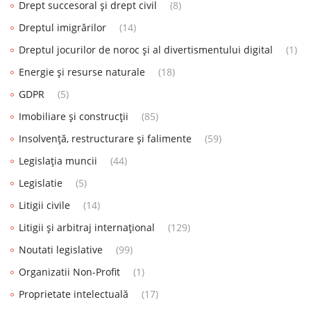
Drept succesoral și drept civil
(8)
Dreptul imigrărilor
(14)
Dreptul jocurilor de noroc și al divertismentului digital
(1)
Energie și resurse naturale
(18)
GDPR
(5)
Imobiliare și construcții
(85)
Insolvență, restructurare și falimente
(59)
Legislația muncii
(44)
Legislatie
(5)
Litigii civile
(14)
Litigii și arbitraj internațional
(129)
Noutati legislative
(99)
Organizatii Non-Profit
(1)
Proprietate intelectuală
(17)