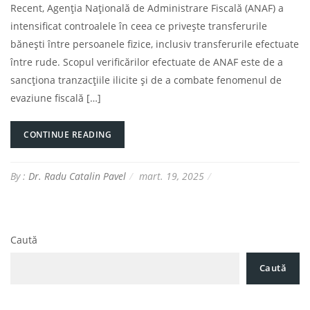
Recent, Agenția Națională de Administrare Fiscală (ANAF) a
intensificat controalele în ceea ce privește transferurile
bănești între persoanele fizice, inclusiv transferurile efectuate
între rude. Scopul verificărilor efectuate de ANAF este de a
sancționa tranzacțiile ilicite și de a combate fenomenul de
evaziune fiscală […]
CONTINUE READING
By :
Dr. Radu Catalin Pavel
mart. 19, 2025
Caută
Caută