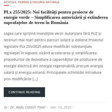
ARTICOLE
,
ENERGIE ȘI RESURSE NATURALE
PLx 255/2025: Noi facilități pentru proiecte de
energie verde – Simplificarea autorizării și extinderea
suprafațelor de teren în România
Legea care sprijină investițiile verzi: Autorizare fără PUZ și
terenuri mai mari pentru parcuri solare și eoliene Proiectul
legislativ PLx 255/2025 aduce modificări substanțiale
legislației în vigoare, vizând accelerarea și simplificarea
procedurilor de dezvoltare a capacităților de producere de
energie electrică din energie regenerabilă, precum energia
solară și energia eoliană. Principalele schimbări introduse
prin modificările […]
CONTINUE READING
By :
Dr. Radu Catalin Pavel
nov. 13, 2025