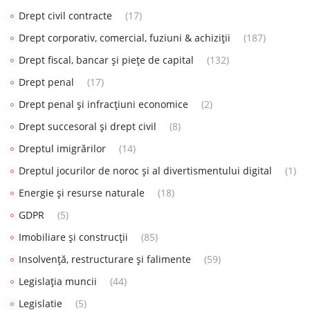
Drept civil contracte
(17)
Drept corporativ, comercial, fuziuni & achiziții
(187)
Drept fiscal, bancar și piețe de capital
(132)
Drept penal
(17)
Drept penal și infracțiuni economice
(2)
Drept succesoral și drept civil
(8)
Dreptul imigrărilor
(14)
Dreptul jocurilor de noroc și al divertismentului digital
(1)
Energie și resurse naturale
(18)
GDPR
(5)
Imobiliare și construcții
(85)
Insolvență, restructurare și falimente
(59)
Legislația muncii
(44)
Legislatie
(5)