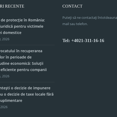
RI RECENTE
CONTACT
Puteți să ne contactați întotdeauna
 de protecție în România:
mail sau telefon.
juridică pentru victimele
ei domestice
, 2026
Tel: +4021-311-16-16
vocatului în recuperarea
lor în perioade de
tudine economică: Soluții
e eficiente pentru companii
, 2026
tești o decizie de impunere
u o decizie de taxe locale fără
 suplimentare
 2026