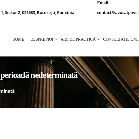
Email:
 1, Sector 2, 021683, București, România
contact@avocatpavel
HOME
DESPRE NOI
ARII DE PRACTICĂ
CONSULTAȚIE ONL
 perioadă nedeterminată
rminată