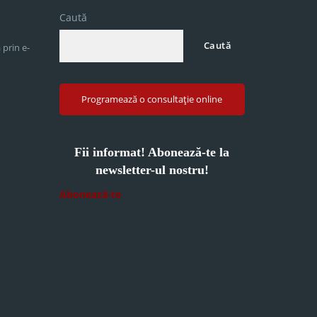
Caută
Caută
 prin e-
Programează o consultație online
Fii informat! Abonează-te la
newsletter-ul nostru!
Abonează-te