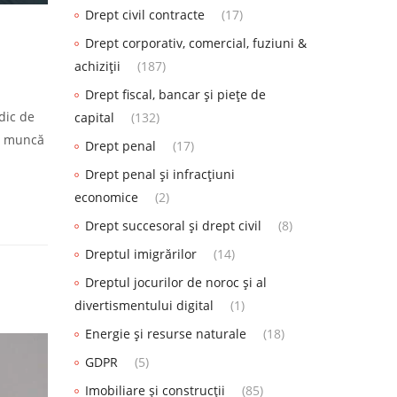
Drept civil contracte
(17)
Drept corporativ, comercial, fuziuni &
achiziții
(187)
Drept fiscal, bancar și piețe de
dic de
capital
(132)
de muncă
Drept penal
(17)
Drept penal și infracțiuni
economice
(2)
Drept succesoral și drept civil
(8)
Dreptul imigrărilor
(14)
Dreptul jocurilor de noroc și al
divertismentului digital
(1)
Energie și resurse naturale
(18)
GDPR
(5)
Imobiliare și construcții
(85)