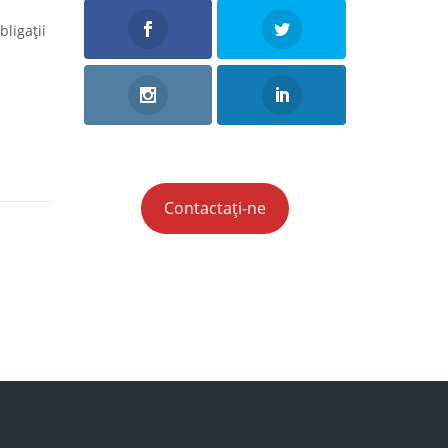
bligații
Contactați-ne