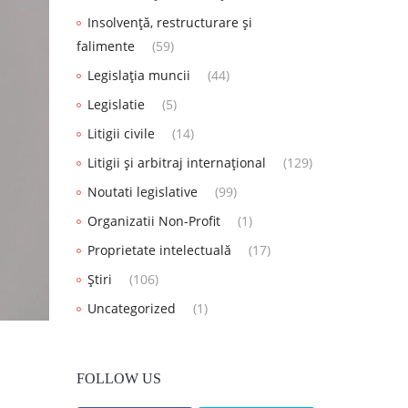
Insolvență, restructurare și
falimente
(59)
Legislația muncii
(44)
Legislatie
(5)
Litigii civile
(14)
Litigii și arbitraj internațional
(129)
Noutati legislative
(99)
Organizatii Non-Profit
(1)
Proprietate intelectuală
(17)
Știri
(106)
Uncategorized
(1)
FOLLOW US