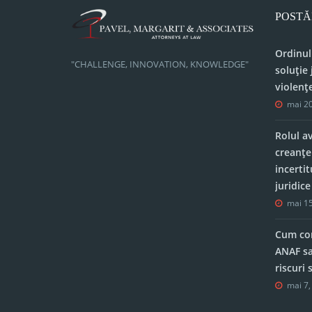
POSTĂ
Ordinul
"CHALLENGE, INNOVATION, KNOWLEDGE"
soluție 
violenț
mai 20
Rolul a
creanțe
incerti
juridic
mai 15
Cum con
ANAF sa
riscuri
mai 7,