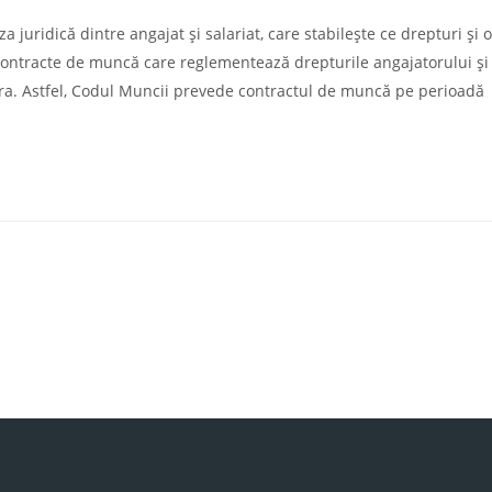
uridică dintre angajat și salariat, care stabilește ce drepturi și o
 contracte de muncă care reglementează drepturile angajatorului și
stora. Astfel, Codul Muncii prevede contractul de muncă pe perioadă