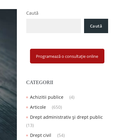
Caută
Caută
Programează o consultație online
CATEGORII
Achizitii publice
(4)
Articole
(650)
Drept administrativ și drept public
(13)
Drept civil
(54)