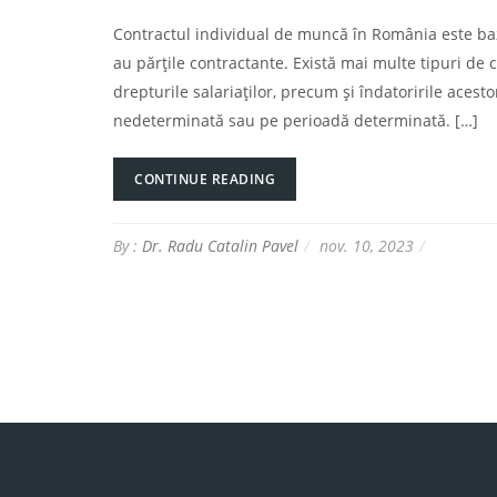
Contractul individual de muncă în România este baza j
au părțile contractante. Există mai multe tipuri de
drepturile salariaților, precum și îndatoririle ace
nedeterminată sau pe perioadă determinată. […]
CONTINUE READING
By :
Dr. Radu Catalin Pavel
nov. 10, 2023