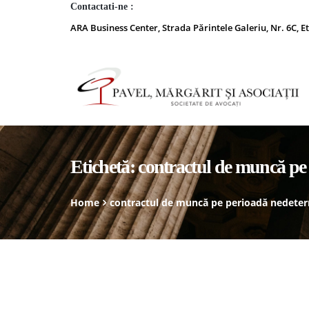
Contactati-ne :
ARA Business Center, Strada Părintele Galeriu, Nr. 6C, Et
Etichetă:
contractul de muncă pe
Home
contractul de muncă pe perioadă nedete