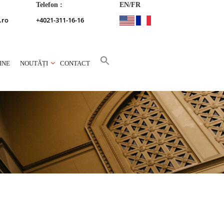
Telefon :
EN/FR
.ro
+4021-311-16-16
INE
NOUTĂȚI
CONTACT