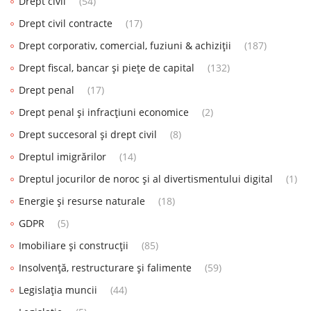
Drept civil
(54)
Drept civil contracte
(17)
Drept corporativ, comercial, fuziuni & achiziții
(187)
Drept fiscal, bancar și piețe de capital
(132)
Drept penal
(17)
Drept penal și infracțiuni economice
(2)
Drept succesoral și drept civil
(8)
Dreptul imigrărilor
(14)
Dreptul jocurilor de noroc și al divertismentului digital
(1)
Energie și resurse naturale
(18)
GDPR
(5)
Imobiliare și construcții
(85)
Insolvență, restructurare și falimente
(59)
Legislația muncii
(44)