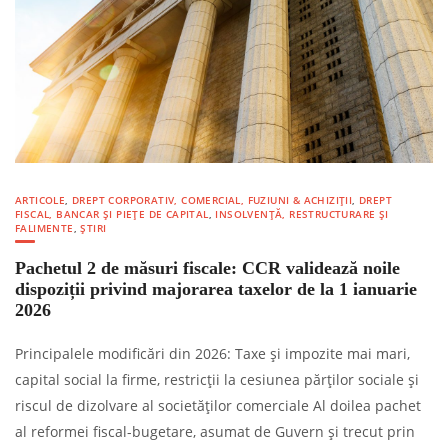
ARTICOLE
,
DREPT CORPORATIV, COMERCIAL, FUZIUNI & ACHIZIȚII
,
DREPT
FISCAL, BANCAR ȘI PIEȚE DE CAPITAL
,
INSOLVENȚĂ, RESTRUCTURARE ȘI
FALIMENTE
,
ȘTIRI
Pachetul 2 de măsuri fiscale: CCR validează noile
dispoziții privind majorarea taxelor de la 1 ianuarie
2026
Principalele modificări din 2026: Taxe și impozite mai mari,
capital social la firme, restricții la cesiunea părților sociale și
riscul de dizolvare al societăților comerciale Al doilea pachet
al reformei fiscal-bugetare, asumat de Guvern și trecut prin