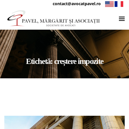
contact@avocatpavel.ro
Etichetă:
creștere impozite