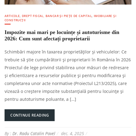
ARTICOLE
,
DREPT FISCAL, BANCAR ȘI PIEȚE DE CAPITAL
,
IMOBILIARE ȘI
CONSTRUCȚII
Impozite mai mari pe locuințe și autoturisme din
2026: Cum sunt afectați proprietarii
Schimbări majore în taxarea proprietăților și vehiculelor: Ce
trebuie să știe cumpărătorii și proprietarii în România în 2026
Proiectul de lege privind stabilirea unor măsuri de redresare
și eficientizare a resurselor publice și pentru modificarea și
completarea unor acte normative (Proiectul L213/2025), care
vizează o creștere impozite substanțială pentru locuințe și
pentru autoturisme poluante, a […]
CONTINUE READING
By :
Dr. Radu Catalin Pavel
dec. 4, 2025