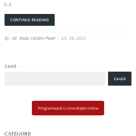
[…]
CONTINUE READING
By :
Dr. Radu Catalin Pavel
oct. 24, 2025
Caută
Caută
Programează o consultație online
CATEGORII