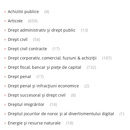
Achizitii publice
(4)
Articole
(650)
Drept administrativ și drept public
(13)
Drept civil
(54)
Drept civil contracte
(17)
Drept corporativ, comercial, fuziuni & achiziții
(187)
Drept fiscal, bancar și piețe de capital
(132)
Drept penal
(17)
Drept penal și infracțiuni economice
(2)
Drept succesoral și drept civil
(8)
Dreptul imigrărilor
(14)
Dreptul jocurilor de noroc și al divertismentului digital
(1)
Energie și resurse naturale
(18)