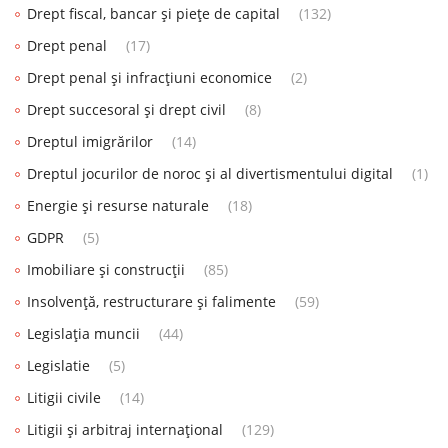
Drept fiscal, bancar și piețe de capital
(132)
Drept penal
(17)
Drept penal și infracțiuni economice
(2)
Drept succesoral și drept civil
(8)
Dreptul imigrărilor
(14)
Dreptul jocurilor de noroc și al divertismentului digital
(1)
Energie și resurse naturale
(18)
GDPR
(5)
Imobiliare și construcții
(85)
Insolvență, restructurare și falimente
(59)
Legislația muncii
(44)
Legislatie
(5)
Litigii civile
(14)
Litigii și arbitraj internațional
(129)