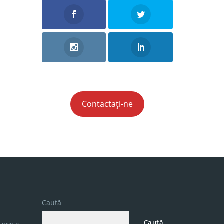
Contactați-ne
Caută
Caută
 prin e-