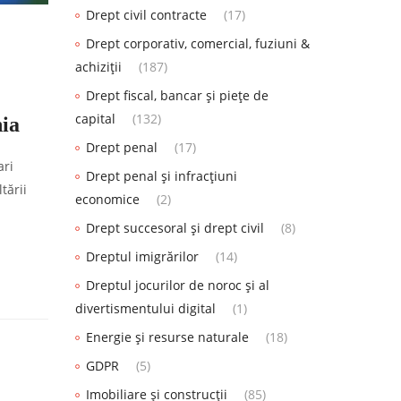
Drept civil contracte
(17)
Drept corporativ, comercial, fuziuni &
achiziții
(187)
Drept fiscal, bancar și piețe de
capital
(132)
nia
Drept penal
(17)
ari
Drept penal și infracțiuni
tării
economice
(2)
Drept succesoral și drept civil
(8)
Dreptul imigrărilor
(14)
Dreptul jocurilor de noroc și al
divertismentului digital
(1)
Energie și resurse naturale
(18)
GDPR
(5)
Imobiliare și construcții
(85)