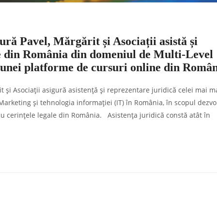
ă Pavel, Mărgărit și Asociații asistă și
e din România din domeniul de Multi-Level
 unei platforme de cursuri online din Româ
și Asociații asigură asistență și reprezentare juridică celei mai m
rketing și tehnologia informației (IT) în România, în scopul dezvol
u cerințele legale din România. Asistența juridică constă atât în