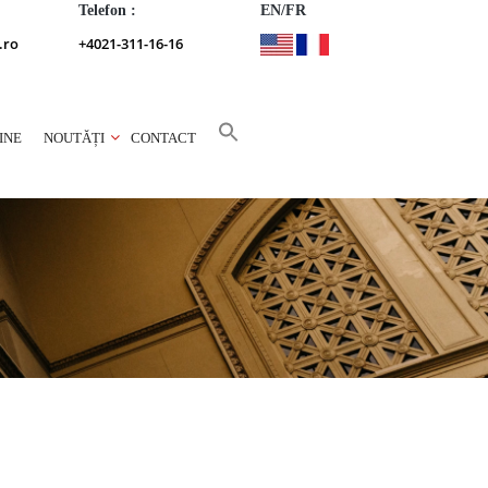
Telefon :
EN/FR
.ro
+4021-311-16-16
INE
NOUTĂȚI
CONTACT