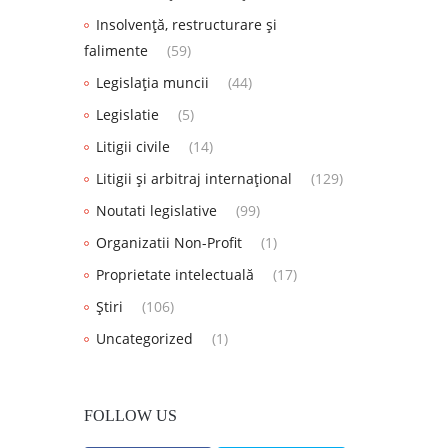
Insolvență, restructurare și
falimente
(59)
Legislația muncii
(44)
Legislatie
(5)
Litigii civile
(14)
Litigii și arbitraj internațional
(129)
Noutati legislative
(99)
Organizatii Non-Profit
(1)
Proprietate intelectuală
(17)
Știri
(106)
Uncategorized
(1)
FOLLOW US