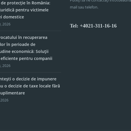
 de protecție în România:
mail sau telefon.
juridică pentru victimele
ei domestice
, 2026
Tel: +4021-311-16-16
vocatului în recuperarea
lor în perioade de
tudine economică: Soluții
e eficiente pentru companii
, 2026
tești o decizie de impunere
u o decizie de taxe locale fără
 suplimentare
 2026