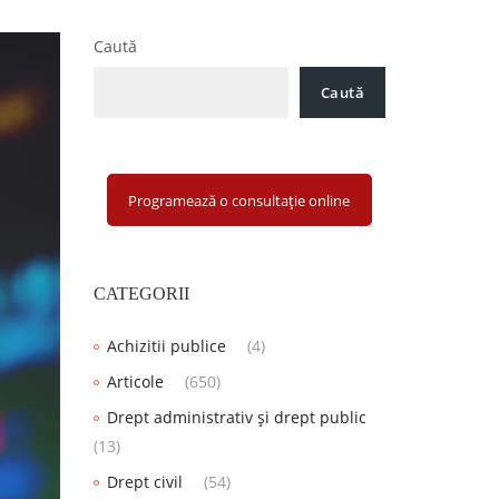
Caută
Caută
Programează o consultație online
CATEGORII
Achizitii publice
(4)
Articole
(650)
Drept administrativ și drept public
(13)
Drept civil
(54)