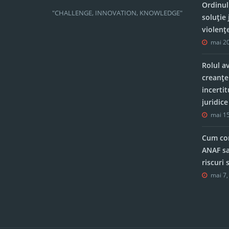
Ordinul
"CHALLENGE, INNOVATION, KNOWLEDGE"
soluție 
violenț
mai 20
Rolul a
creanțe
incerti
juridic
mai 15
Cum con
ANAF sa
riscuri
mai 7,