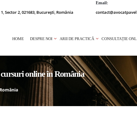
Email:
 1, Sector 2, 021683, București, România
contact@avocatpavel
HOME
DESPRE NOI
ARII DE PRACTICĂ
CONSULTAȚIE ONL
 cursuri online în România
n România