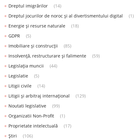
Dreptul imigrărilor
(14)
Dreptul jocurilor de noroc și al divertismentului digital
(1)
Energie și resurse naturale
(18)
GDPR
(5)
Imobiliare și construcții
(85)
Insolvență, restructurare și falimente
(59)
Legislația muncii
(44)
Legislatie
(5)
Litigii civile
(14)
Litigii și arbitraj internațional
(129)
Noutati legislative
(99)
Organizatii Non-Profit
(1)
Proprietate intelectuală
(17)
Știri
(106)