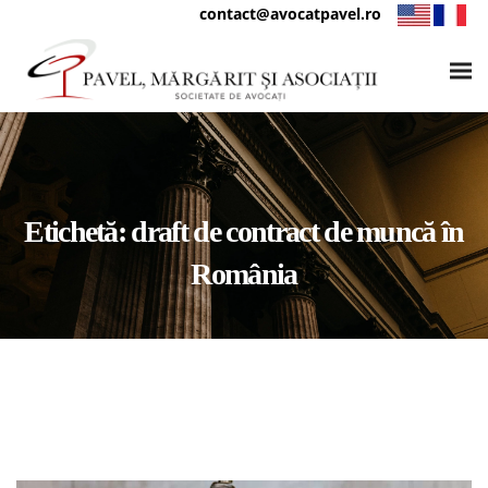
contact@avocatpavel.ro
Etichetă:
draft de contract de muncă în
România