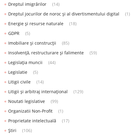
Dreptul imigrărilor
(14)
Dreptul jocurilor de noroc și al divertismentului digital
(1)
Energie și resurse naturale
(18)
GDPR
(5)
Imobiliare și construcții
(85)
Insolvență, restructurare și falimente
(59)
Legislația muncii
(44)
Legislatie
(5)
Litigii civile
(14)
Litigii și arbitraj internațional
(129)
Noutati legislative
(99)
Organizatii Non-Profit
(1)
Proprietate intelectuală
(17)
Știri
(106)