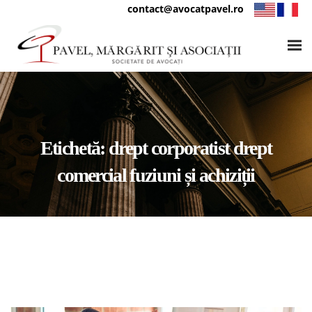
contact@avocatpavel.ro
Etichetă:
drept corporatist drept
comercial fuziuni și achiziții