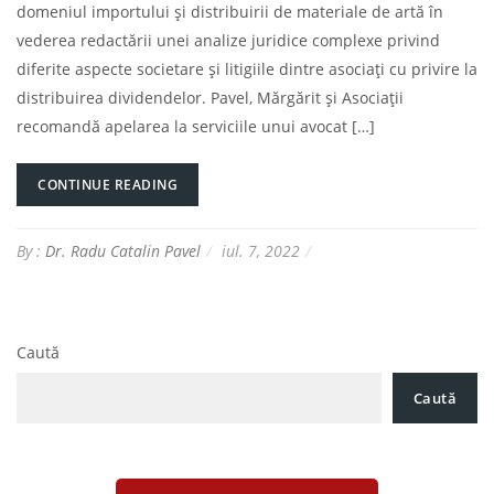
domeniul importului și distribuirii de materiale de artă în
vederea redactării unei analize juridice complexe privind
diferite aspecte societare și litigiile dintre asociați cu privire la
distribuirea dividendelor. Pavel, Mărgărit și Asociații
recomandă apelarea la serviciile unui avocat […]
CONTINUE READING
By :
Dr. Radu Catalin Pavel
iul. 7, 2022
Caută
Caută