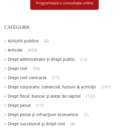
Programează o consultație online
CATEGORII
Achizitii publice
(4)
Articole
(650)
Drept administrativ și drept public
(13)
Drept civil
(54)
Drept civil contracte
(17)
Drept corporativ, comercial, fuziuni & achiziții
(187)
Drept fiscal, bancar și piețe de capital
(132)
Drept penal
(17)
Drept penal și infracțiuni economice
(2)
Drept succesoral și drept civil
(8)