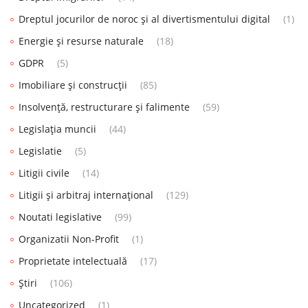
Dreptul jocurilor de noroc și al divertismentului digital
(1)
Energie și resurse naturale
(18)
GDPR
(5)
Imobiliare și construcții
(85)
Insolvență, restructurare și falimente
(59)
Legislația muncii
(44)
Legislatie
(5)
Litigii civile
(14)
Litigii și arbitraj internațional
(129)
Noutati legislative
(99)
Organizatii Non-Profit
(1)
Proprietate intelectuală
(17)
Știri
(106)
Uncategorized
(1)