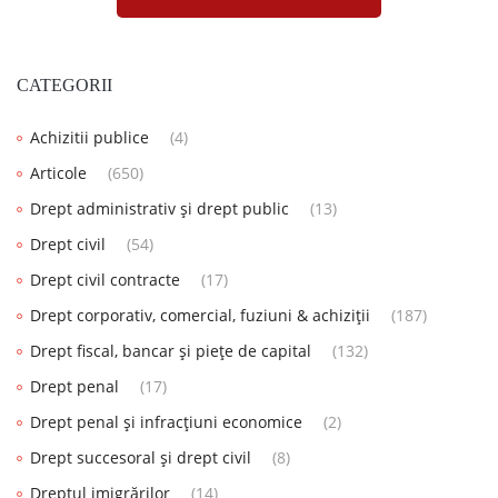
CATEGORII
Achizitii publice
(4)
Articole
(650)
Drept administrativ și drept public
(13)
Drept civil
(54)
Drept civil contracte
(17)
Drept corporativ, comercial, fuziuni & achiziții
(187)
Drept fiscal, bancar și piețe de capital
(132)
Drept penal
(17)
Drept penal și infracțiuni economice
(2)
Drept succesoral și drept civil
(8)
Dreptul imigrărilor
(14)