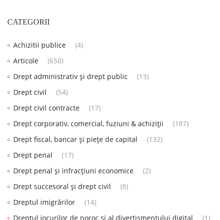
CATEGORII
Achizitii publice
(4)
Articole
(650)
Drept administrativ și drept public
(13)
Drept civil
(54)
Drept civil contracte
(17)
Drept corporativ, comercial, fuziuni & achiziții
(187)
Drept fiscal, bancar și piețe de capital
(132)
Drept penal
(17)
Drept penal și infracțiuni economice
(2)
Drept succesoral și drept civil
(8)
Dreptul imigrărilor
(14)
Dreptul jocurilor de noroc și al divertismentului digital
(1)