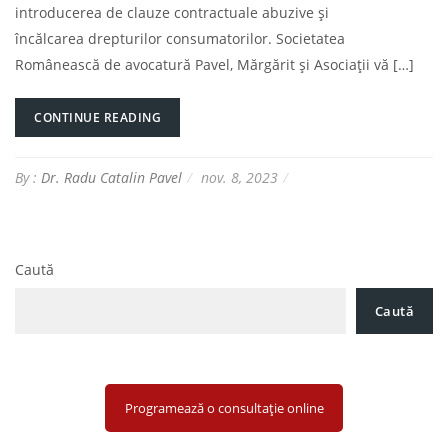
introducerea de clauze contractuale abuzive și
încălcarea drepturilor consumatorilor. Societatea
Românească de avocatură Pavel, Mărgărit și Asociații vă […]
CONTINUE READING
By :
Dr. Radu Catalin Pavel
nov. 8, 2023
Caută
Caută
Programează o consultație online