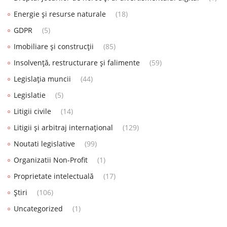
Energie și resurse naturale
(18)
GDPR
(5)
Imobiliare și construcții
(85)
Insolvență, restructurare și falimente
(59)
Legislația muncii
(44)
Legislatie
(5)
Litigii civile
(14)
Litigii și arbitraj internațional
(129)
Noutati legislative
(99)
Organizatii Non-Profit
(1)
Proprietate intelectuală
(17)
Știri
(106)
Uncategorized
(1)