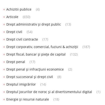
Achizitii publice
(4)
Articole
(650)
Drept administrativ și drept public
(13)
Drept civil
(54)
Drept civil contracte
(17)
Drept corporativ, comercial, fuziuni & achiziții
(187)
Drept fiscal, bancar și piețe de capital
(132)
Drept penal
(17)
Drept penal și infracțiuni economice
(2)
Drept succesoral și drept civil
(8)
Dreptul imigrărilor
(14)
Dreptul jocurilor de noroc și al divertismentului digital
(1)
Energie și resurse naturale
(18)