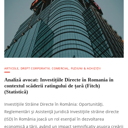
ARTICOLE
,
DREPT CORPORATIV, COMERCIAL, FUZIUNI & ACHIZIȚII
Analiză avocat: Investițiile Directe în Romania în
contextul scăderii ratingului de țară (Fitch)
(Statistică)
Investițiile Străine Directe în România: Oportunități,
Reglementări și Asistență Juridică Investițiile străine directe
(ISD) în România joacă un rol esențial în dezvoltarea
economică a țării, având un impact semnificativ asupra creării