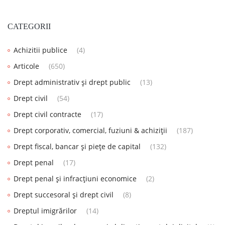
CATEGORII
Achizitii publice
(4)
Articole
(650)
Drept administrativ și drept public
(13)
Drept civil
(54)
Drept civil contracte
(17)
Drept corporativ, comercial, fuziuni & achiziții
(187)
Drept fiscal, bancar și piețe de capital
(132)
Drept penal
(17)
Drept penal și infracțiuni economice
(2)
Drept succesoral și drept civil
(8)
Dreptul imigrărilor
(14)