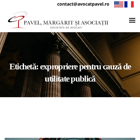
contact@avocatpavel.ro
Etichetă:
expropriere pentru cauză de
utilitate publică