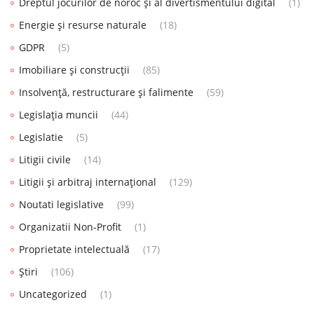
Dreptul jocurilor de noroc și al divertismentului digital
(1)
Energie și resurse naturale
(18)
GDPR
(5)
Imobiliare și construcții
(85)
Insolvență, restructurare și falimente
(59)
Legislația muncii
(44)
Legislatie
(5)
Litigii civile
(14)
Litigii și arbitraj internațional
(129)
Noutati legislative
(99)
Organizatii Non-Profit
(1)
Proprietate intelectuală
(17)
Știri
(106)
Uncategorized
(1)