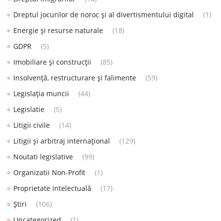
Dreptul jocurilor de noroc și al divertismentului digital
(1)
Energie și resurse naturale
(18)
GDPR
(5)
Imobiliare și construcții
(85)
Insolvență, restructurare și falimente
(59)
Legislația muncii
(44)
Legislatie
(5)
Litigii civile
(14)
Litigii și arbitraj internațional
(129)
Noutati legislative
(99)
Organizatii Non-Profit
(1)
Proprietate intelectuală
(17)
Știri
(106)
Uncategorized
(1)