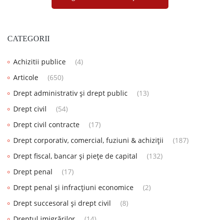
CATEGORII
Achizitii publice
(4)
Articole
(650)
Drept administrativ și drept public
(13)
Drept civil
(54)
Drept civil contracte
(17)
Drept corporativ, comercial, fuziuni & achiziții
(187)
Drept fiscal, bancar și piețe de capital
(132)
Drept penal
(17)
Drept penal și infracțiuni economice
(2)
Drept succesoral și drept civil
(8)
Dreptul imigrărilor
(14)