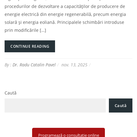
procedurilor de dezvoltare a capacităților de producere de
energie electrică din energie regenerabilă, precum energia
solară și energia eoliană. Principalele schimbări introduse
prin modificările […]
CONTINUE READING
By :
Dr. Radu Catalin Pavel
nov. 13, 2025
Caută
Caută
Programează o consultație online