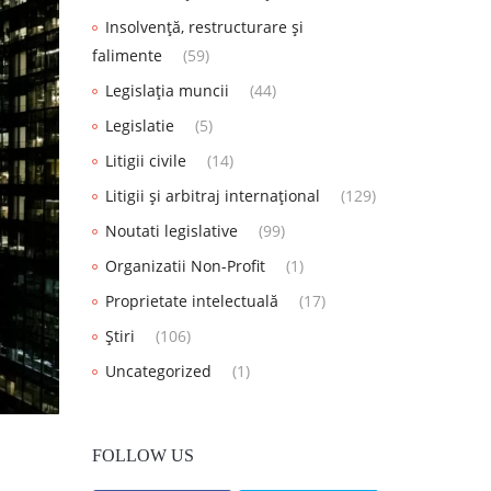
Insolvență, restructurare și
falimente
(59)
Legislația muncii
(44)
Legislatie
(5)
Litigii civile
(14)
Litigii și arbitraj internațional
(129)
Noutati legislative
(99)
Organizatii Non-Profit
(1)
Proprietate intelectuală
(17)
Știri
(106)
Uncategorized
(1)
FOLLOW US