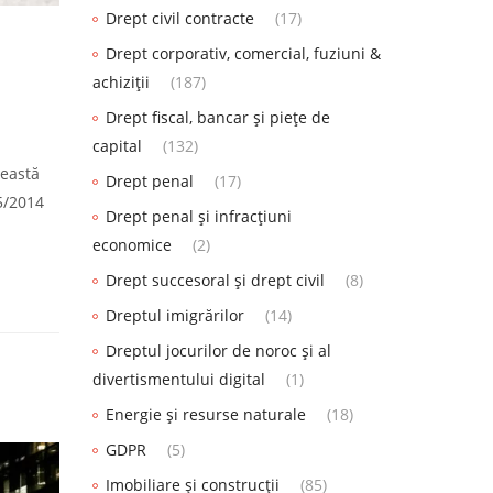
Drept civil contracte
(17)
Drept corporativ, comercial, fuziuni &
achiziții
(187)
Drept fiscal, bancar și piețe de
capital
(132)
ceastă
Drept penal
(17)
5/2014
Drept penal și infracțiuni
economice
(2)
Drept succesoral și drept civil
(8)
Dreptul imigrărilor
(14)
Dreptul jocurilor de noroc și al
divertismentului digital
(1)
Energie și resurse naturale
(18)
GDPR
(5)
Imobiliare și construcții
(85)