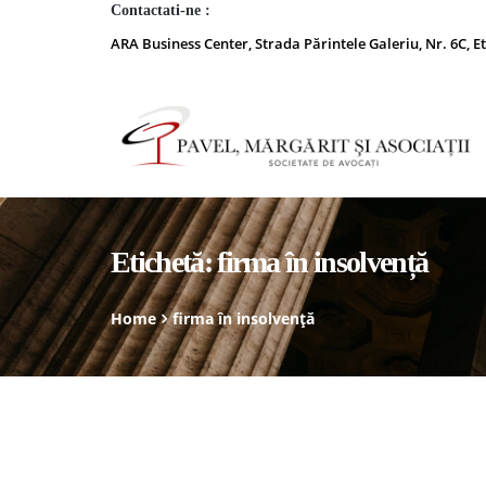
Contactati-ne :
ARA Business Center, Strada Părintele Galeriu, Nr. 6C, Et
Etichetă:
firma în insolvență
Home
firma în insolvență