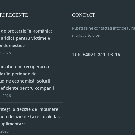
RI RECENTE
CONTACT
Puteți să ne contactați întotdeauna
 de protecție în România:
mail sau telefon.
juridică pentru victimele
ei domestice
, 2026
Tel: +4021-311-16-16
vocatului în recuperarea
lor în perioade de
tudine economică: Soluții
e eficiente pentru companii
, 2026
tești o decizie de impunere
u o decizie de taxe locale fără
 suplimentare
 2026