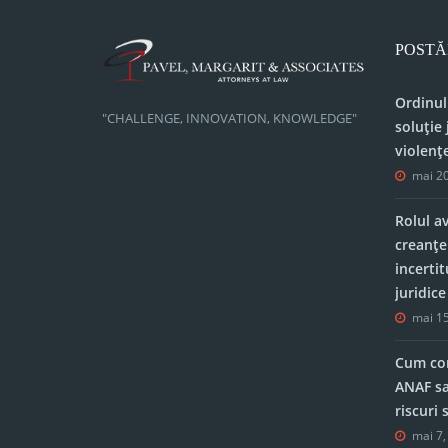
POSTĂ
Ordinul
"CHALLENGE, INNOVATION, KNOWLEDGE"
soluție 
violenț
mai 20
Rolul a
creanțe
incerti
juridic
mai 15
Cum con
ANAF sa
riscuri
mai 7,