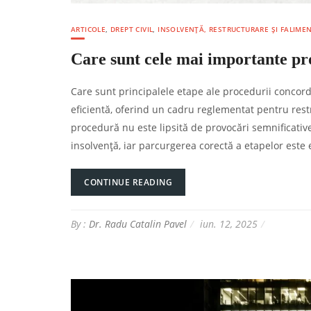
ARTICOLE
,
DREPT CIVIL
,
INSOLVENȚĂ, RESTRUCTURARE ȘI FALIME
Care sunt cele mai importante pr
Care sunt principalele etape ale procedurii concord
eficientă, oferind un cadru reglementat pentru restr
procedură nu este lipsită de provocări semnificati
insolvență, iar parcurgerea corectă a etapelor este 
CONTINUE READING
By :
Dr. Radu Catalin Pavel
iun. 12, 2025