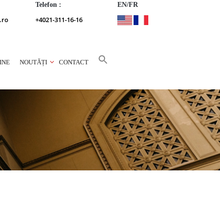
Telefon :
EN/FR
.ro
+4021-311-16-16
INE
NOUTĂȚI
CONTACT