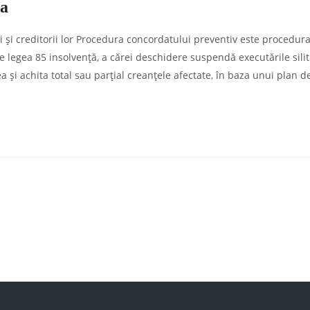
ia
 și creditorii lor Procedura concordatului preventiv este procedur
 legea 85 insolvență, a cărei deschidere suspendă executările silit
tea și achita total sau parțial creanțele afectate, în baza unui plan d