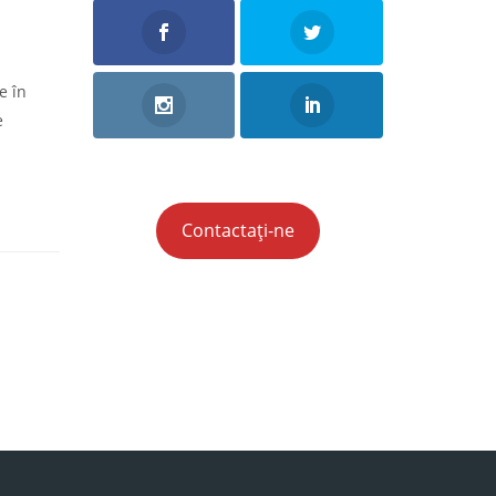
a
e în
e
Contactați-ne