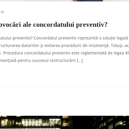
NTE
ovocări ale concordatului preventiv?
atului preventiv? Concordatul preventiv reprezintă o soluție legală
ucturarea datoriilor și evitarea procedurii de insolvență. Totuși, a
ve. Procedura concordatului preventiv este reglementată de legea 8
esențială pentru succesul restructurării […]