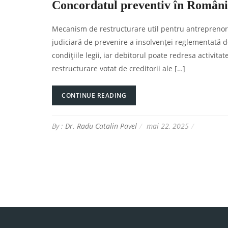
Concordatul preventiv în Român
Mecanism de restructurare util pentru antreprenori
judiciară de prevenire a insolvenței reglementată de
condițiile legii, iar debitorul poate redresa activita
restructurare votat de creditorii ale […]
CONTINUE READING
By :
Dr. Radu Catalin Pavel
mai 22, 2025