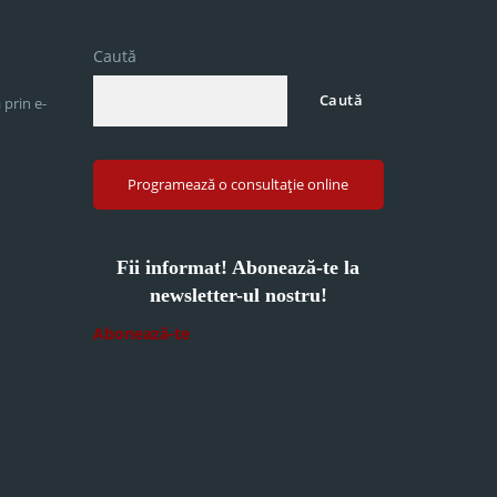
Caută
Caută
 prin e-
Programează o consultație online
Fii informat! Abonează-te la
newsletter-ul nostru!
Abonează-te