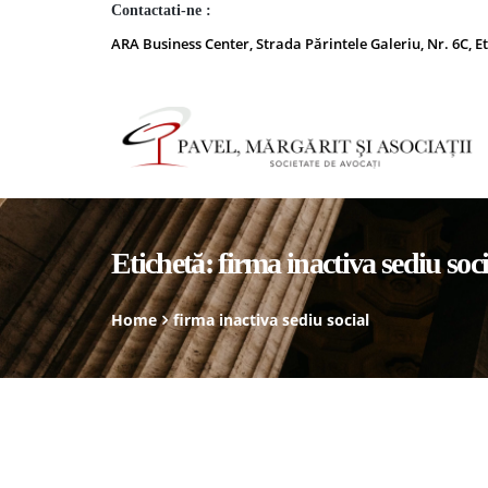
Contactati-ne :
ARA Business Center, Strada Părintele Galeriu, Nr. 6C, Et
Etichetă:
firma inactiva sediu soci
Home
firma inactiva sediu social