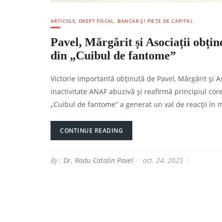
ARTICOLE
,
DREPT FISCAL, BANCAR ȘI PIEȚE DE CAPITAL
Pavel, Mărgărit și Asociații obțin
din „Cuibul de fantome”
Victorie importantă obținută de Pavel, Mărgărit și 
inactivitate ANAF abuzivă și reafirmă principiul core
„Cuibul de fantome” a generat un val de reacții în me
CONTINUE READING
By :
Dr. Radu Catalin Pavel
oct. 24, 2025