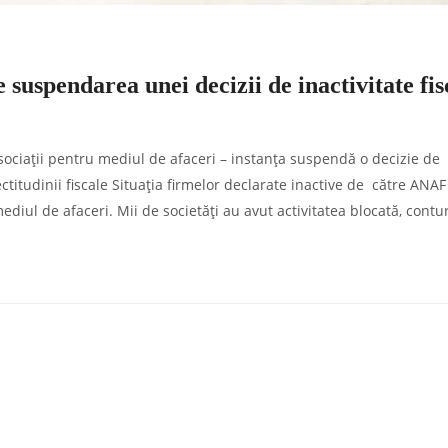
e suspendarea unei decizii de inactivitate fis
Asociații pentru mediul de afaceri – instanța suspendă o decizie de
ctitudinii fiscale Situația firmelor declarate inactive de către ANAF
diul de afaceri. Mii de societăți au avut activitatea blocată, contur