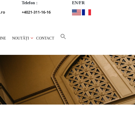
Telefon :
EN/FR
.ro
+4021-311-16-16
INE
NOUTĂȚI
CONTACT