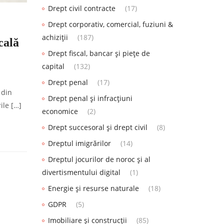
Drept civil contracte
(17)
Drept corporativ, comercial, fuziuni &
achiziții
(187)
cală
Drept fiscal, bancar și piețe de
capital
(132)
Drept penal
(17)
 din
Drept penal și infracțiuni
ile […]
economice
(2)
Drept succesoral și drept civil
(8)
Dreptul imigrărilor
(14)
Dreptul jocurilor de noroc și al
divertismentului digital
(1)
Energie și resurse naturale
(18)
GDPR
(5)
Imobiliare și construcții
(85)