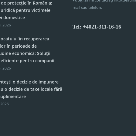
 de protecție în România:
mail sau telefon.
juridică pentru victimele
ei domestice
, 2026
Tel: +4021-311-16-16
vocatului în recuperarea
lor în perioade de
tudine economică: Soluții
e eficiente pentru companii
, 2026
tești o decizie de impunere
u o decizie de taxe locale fără
 suplimentare
 2026