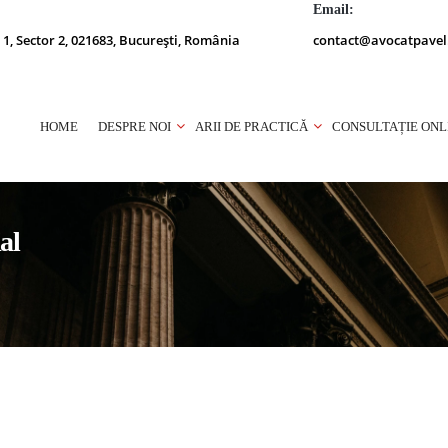
Email:
 1, Sector 2, 021683, București, România
contact@avocatpavel
HOME
DESPRE NOI
ARII DE PRACTICĂ
CONSULTAȚIE ONL
al