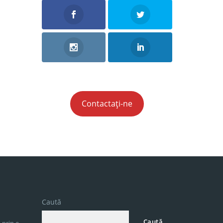
Contactați-ne
Caută
Caută
 prin e-