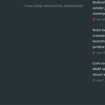
Ordinul
"CHALLENGE, INNOVATION, KNOWLEDGE"
soluție 
violenț
mai 20
Rolul a
creanțe
incerti
juridic
mai 15
Cum con
ANAF sa
riscuri
mai 7,