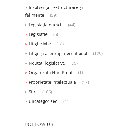
Insolvență, restructurare și
falimente
(59)
Legislația muncii
(44)
Legislatie
(5)
Litigii civile
(14)
Litigii și arbitraj internațional
(129)
Noutati legislative
(99)
Organizatii Non-Profit
(1)
Proprietate intelectuală
(17)
Știri
(106)
Uncategorized
(1)
FOLLOW US