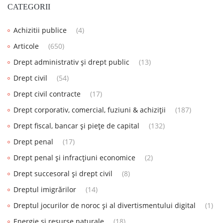
CATEGORII
Achizitii publice
(4)
Articole
(650)
Drept administrativ și drept public
(13)
Drept civil
(54)
Drept civil contracte
(17)
Drept corporativ, comercial, fuziuni & achiziții
(187)
Drept fiscal, bancar și piețe de capital
(132)
Drept penal
(17)
Drept penal și infracțiuni economice
(2)
Drept succesoral și drept civil
(8)
Dreptul imigrărilor
(14)
Dreptul jocurilor de noroc și al divertismentului digital
(1)
Energie și resurse naturale
(18)