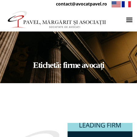
contact@avocatpavel.ro
Etichetă:
firme avocați