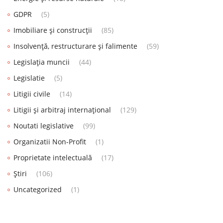
GDPR
(5)
Imobiliare și construcții
(85)
Insolvență, restructurare și falimente
(59)
Legislația muncii
(44)
Legislatie
(5)
Litigii civile
(14)
Litigii și arbitraj internațional
(129)
Noutati legislative
(99)
Organizatii Non-Profit
(1)
Proprietate intelectuală
(17)
Știri
(106)
Uncategorized
(1)