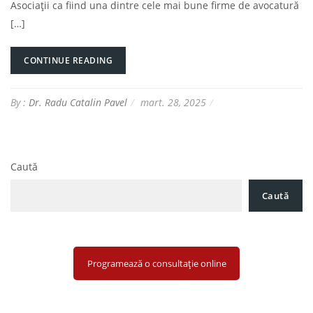
Asociații ca fiind una dintre cele mai bune firme de avocatură
[…]
CONTINUE READING
By :
Dr. Radu Catalin Pavel
mart. 28, 2025
Caută
Caută
Programează o consultație online