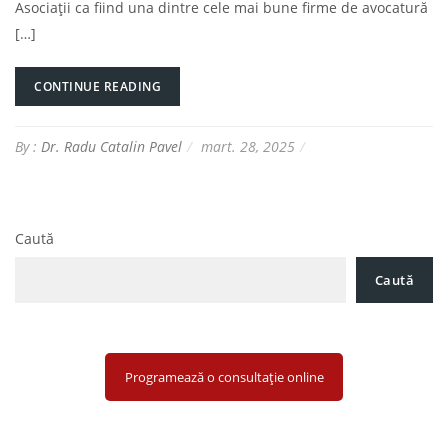
Asociații ca fiind una dintre cele mai bune firme de avocatură
[…]
CONTINUE READING
By :
Dr. Radu Catalin Pavel
mart. 28, 2025
Caută
Caută
Programează o consultație online