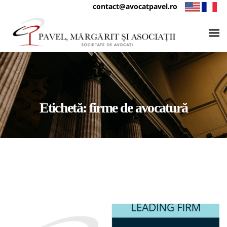
contact@avocatpavel.ro
Etichetă:
firme de avocatură