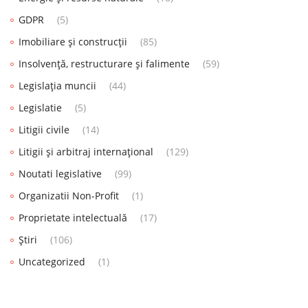
GDPR
(5)
Imobiliare și construcții
(85)
Insolvență, restructurare și falimente
(59)
Legislația muncii
(44)
Legislatie
(5)
Litigii civile
(14)
Litigii și arbitraj internațional
(129)
Noutati legislative
(99)
Organizatii Non-Profit
(1)
Proprietate intelectuală
(17)
Știri
(106)
Uncategorized
(1)