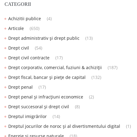
CATEGORII
Achizitii publice
(4)
Articole
(650)
Drept administrativ și drept public
(13)
Drept civil
(54)
Drept civil contracte
(17)
Drept corporativ, comercial, fuziuni & achiziții
(187)
Drept fiscal, bancar și piețe de capital
(132)
Drept penal
(17)
Drept penal și infracțiuni economice
(2)
Drept succesoral și drept civil
(8)
Dreptul imigrărilor
(14)
Dreptul jocurilor de noroc și al divertismentului digital
(1)
Energie și resurse naturale
(18)