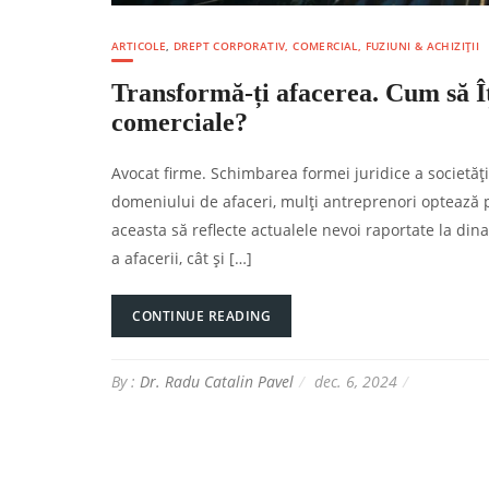
ARTICOLE
,
DREPT CORPORATIV, COMERCIAL, FUZIUNI & ACHIZIȚII
Transformă-ți afacerea. Cum să Îț
comerciale?
Avocat firme. Schimbarea formei juridice a societăți
domeniului de afaceri, mulți antreprenori optează p
aceasta să reflecte actualele nevoi raportate la di
a afacerii, cât și […]
CONTINUE READING
By :
Dr. Radu Catalin Pavel
dec. 6, 2024