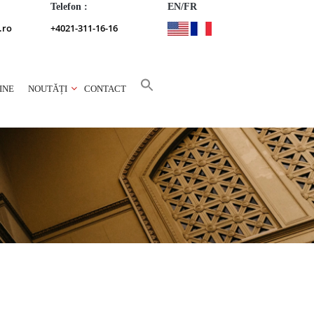
Telefon :
EN/FR
.ro
+4021-311-16-16
INE
NOUTĂȚI
CONTACT