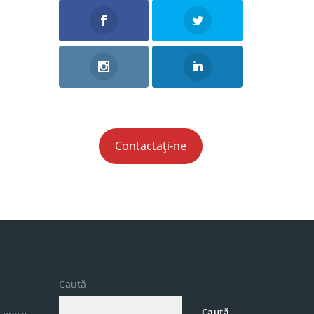
Contactați-ne
Caută
Caută
 prin e-