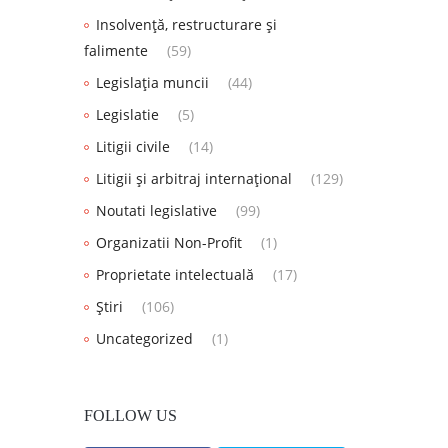
Insolvență, restructurare și
falimente
(59)
Legislația muncii
(44)
Legislatie
(5)
Litigii civile
(14)
Litigii și arbitraj internațional
(129)
Noutati legislative
(99)
Organizatii Non-Profit
(1)
Proprietate intelectuală
(17)
Știri
(106)
Uncategorized
(1)
FOLLOW US