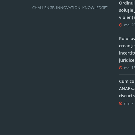
Ordinul
"CHALLENGE, INNOVATION, KNOWLEDGE"
soluție 
violenț
mai 20
Rolul a
creanțe
incerti
juridic
mai 15
Cum con
ANAF sa
riscuri
mai 7,