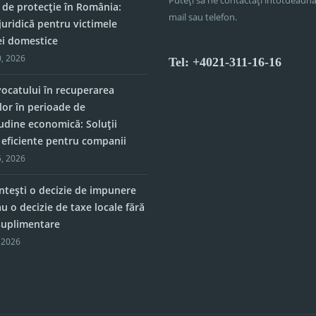
 de protecție în România:
mail sau telefon.
juridică pentru victimele
ei domestice
, 2026
Tel: +4021-311-16-16
vocatului în recuperarea
lor în perioade de
tudine economică: Soluții
e eficiente pentru companii
, 2026
tești o decizie de impunere
u o decizie de taxe locale fără
 suplimentare
 2026