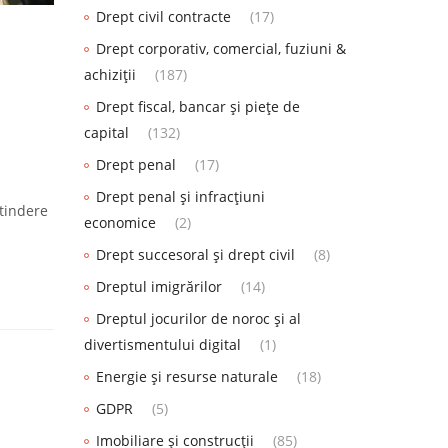
Drept civil contracte
(17)
Drept corporativ, comercial, fuziuni &
achiziții
(187)
Drept fiscal, bancar și piețe de
capital
(132)
Drept penal
(17)
Drept penal și infracțiuni
xtindere
economice
(2)
Drept succesoral și drept civil
(8)
Dreptul imigrărilor
(14)
Dreptul jocurilor de noroc și al
divertismentului digital
(1)
Energie și resurse naturale
(18)
GDPR
(5)
Imobiliare și construcții
(85)