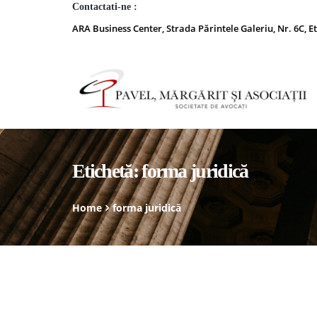
Contactati-ne :
ARA Business Center, Strada Părintele Galeriu, Nr. 6C, Et
Etichetă:
forma juridică
Home
forma juridică