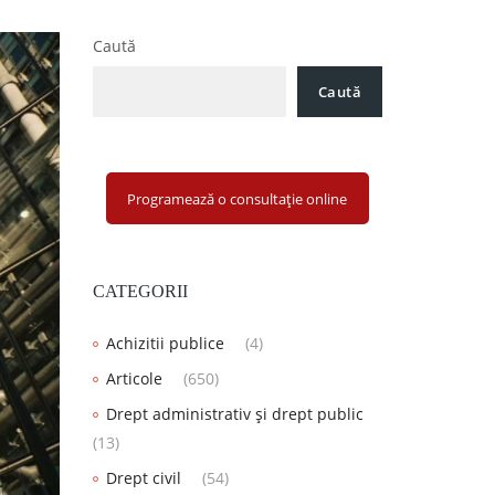
Caută
Caută
Programează o consultație online
CATEGORII
Achizitii publice
(4)
Articole
(650)
Drept administrativ și drept public
(13)
Drept civil
(54)