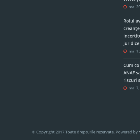
mai 20
Rolul a
creanțe
incerti
juridic
mai 15
Cum con
ANAF sa
riscuri
mai 7,
© Copyright 2017.Toate drepturile rezervate. Powered by