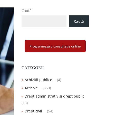
Caută
Caută
Programează o consultație online
CATEGORII
Achizitii publice
(4)
Articole
(650)
Drept administrativ și drept public
(13)
Drept civil
(54)