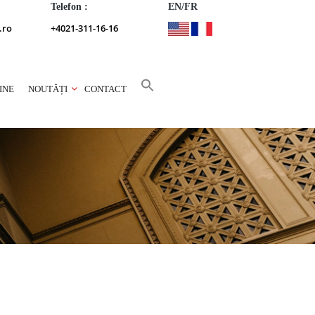
Telefon :
EN/FR
.ro
+4021-311-16-16
INE
NOUTĂȚI
CONTACT