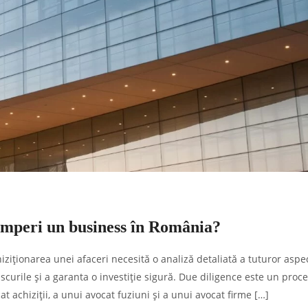
umperi un business în România?
iziționarea unei afaceri necesită o analiză detaliată a tuturor aspe
iscurile și a garanta o investiție sigură. Due diligence este un proc
at achiziții, a unui avocat fuziuni și a unui avocat firme […]