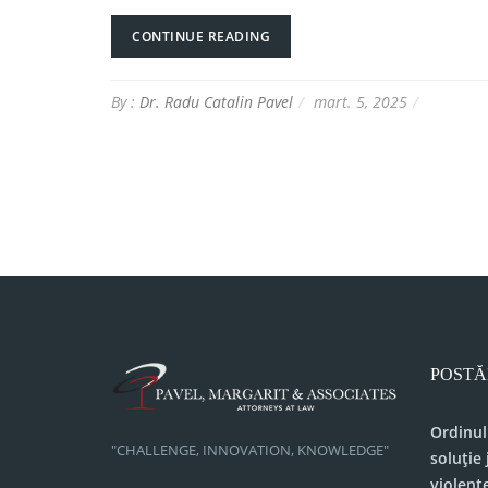
CONTINUE READING
By :
Dr. Radu Catalin Pavel
mart. 5, 2025
POSTĂ
Ordinul
"CHALLENGE, INNOVATION, KNOWLEDGE"
soluție 
violenț