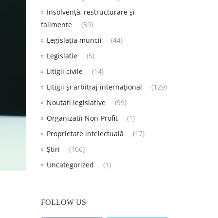
Insolvență, restructurare și
falimente
(59)
Legislația muncii
(44)
Legislatie
(5)
Litigii civile
(14)
Litigii și arbitraj internațional
(129)
Noutati legislative
(99)
Organizatii Non-Profit
(1)
Proprietate intelectuală
(17)
Știri
(106)
Uncategorized
(1)
FOLLOW US