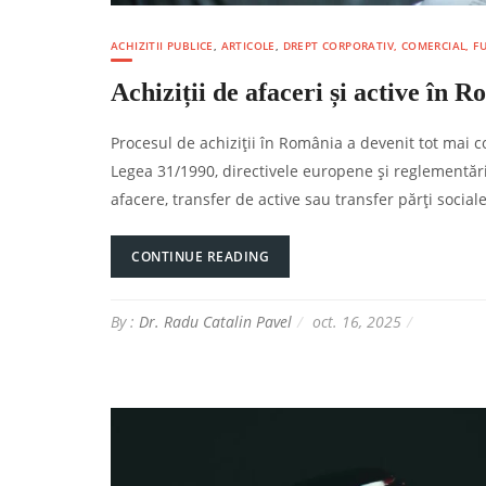
ACHIZITII PUBLICE
,
ARTICOLE
,
DREPT CORPORATIV, COMERCIAL, FUZ
Achiziții de afaceri și active în R
Procesul de achiziții în România a devenit tot mai co
Legea 31/1990, directivele europene și reglementări
afacere, transfer de active sau transfer părți sociale
CONTINUE READING
By :
Dr. Radu Catalin Pavel
oct. 16, 2025