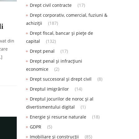
Drept civil contracte
(17)
Drept corporativ, comercial, fuziuni &
achiziții
(187)
li
Drept fiscal, bancar și piețe de
ivat din
capital
(132)
zare
Drept penal
(17)
…]
Drept penal și infracțiuni
economice
(2)
Drept succesoral și drept civil
(8)
Dreptul imigrărilor
(14)
Dreptul jocurilor de noroc și al
divertismentului digital
(1)
Energie și resurse naturale
(18)
GDPR
(5)
Imobiliare și construcții
(85)