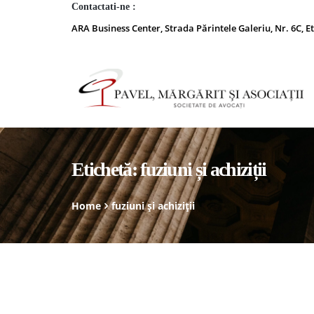
Contactati-ne :
ARA Business Center, Strada Părintele Galeriu, Nr. 6C, Et
Etichetă:
fuziuni și achiziții
Home
fuziuni și achiziții