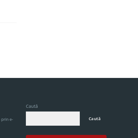
Caută
Caută
 prin e-