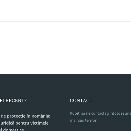
RI RECENTE
CONTACT
Puteți să ne contactați întotdeauna
 de protecție în România:
mail sau telefon.
juridică pentru victimele
ei domestice