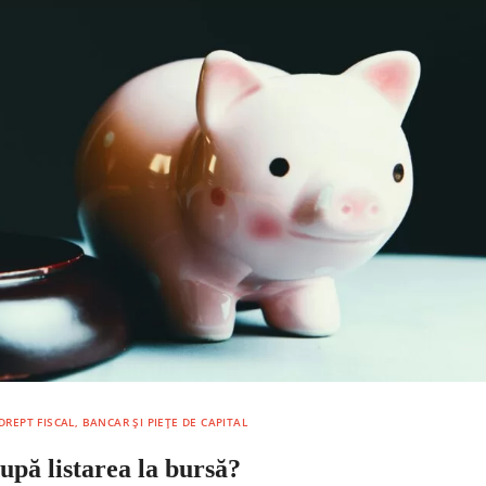
DREPT FISCAL, BANCAR ȘI PIEȚE DE CAPITAL
după listarea la bursă?