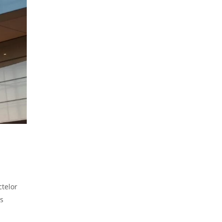
ctelor
es