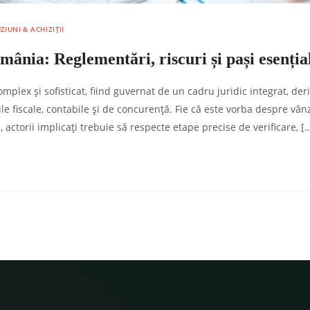
IUNI & ACHIZIȚII
omânia: Reglementări, riscuri și pași esenția
mplex și sofisticat, fiind guvernat de un cadru juridic integrat, der
le fiscale, contabile și de concurență. Fie că este vorba despre vân
, actorii implicați trebuie să respecte etape precise de verificare, [