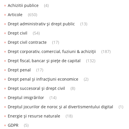
Achizitii publice
(4)
Articole
(650)
Drept administrativ și drept public
(13)
Drept civil
(54)
Drept civil contracte
(17)
Drept corporativ, comercial, fuziuni & achiziții
(187)
Drept fiscal, bancar și piețe de capital
(132)
Drept penal
(17)
Drept penal și infracțiuni economice
(2)
Drept succesoral și drept civil
(8)
Dreptul imigrărilor
(14)
Dreptul jocurilor de noroc și al divertismentului digital
(1)
Energie și resurse naturale
(18)
GDPR
(5)